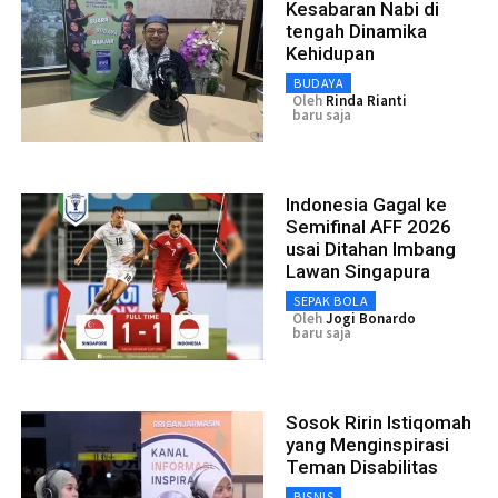
Kesabaran Nabi di
tengah Dinamika
Kehidupan
BUDAYA
Oleh
Rinda Rianti
baru saja
Indonesia Gagal ke
Semifinal AFF 2026
usai Ditahan Imbang
Lawan Singapura
SEPAK BOLA
Oleh
Jogi Bonardo
baru saja
Sosok Ririn Istiqomah
yang Menginspirasi
Teman Disabilitas
BISNIS