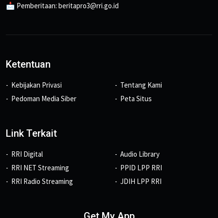
📩 Pemberitaan: beritapro3@rri.go.id
Ketentuan
Kebijakan Privasi
Tentang Kami
Pedoman Media Siber
Peta Situs
Link Terkait
RRI Digital
Audio Library
RRI NET Streaming
PPID LPP RRI
RRI Radio Streaming
JDIH LPP RRI
Get My App