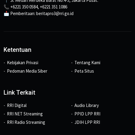
📍 Jl. Medan Merdeka Barat No.4-5, Jakarta Pusat.
📞 +6221 350 0584, +6221 351 1086
📩 Pemberitaan: beritapro3@rri.go.id
Ketentuan
Kebijakan Privasi
Tentang Kami
Pedoman Media Siber
Peta Situs
Link Terkait
RRI Digital
Audio Library
RRI NET Streaming
PPID LPP RRI
RRI Radio Streaming
JDIH LPP RRI