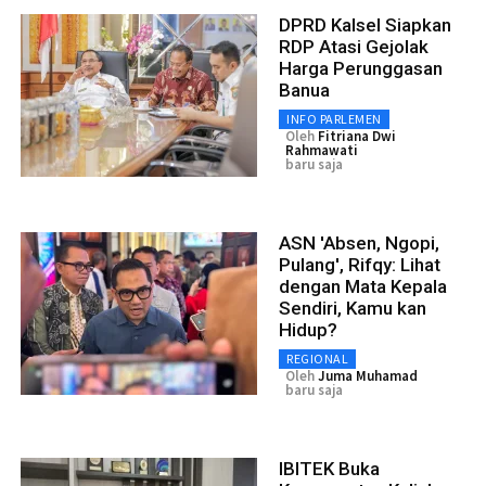
DPRD Kalsel Siapkan
RDP Atasi Gejolak
Harga Perunggasan
Banua
INFO PARLEMEN
Oleh
Fitriana Dwi
Rahmawati
baru saja
ASN 'Absen, Ngopi,
Pulang', Rifqy: Lihat
dengan Mata Kepala
Sendiri, Kamu kan
Hidup?
REGIONAL
Oleh
Juma Muhamad
baru saja
IBITEK Buka