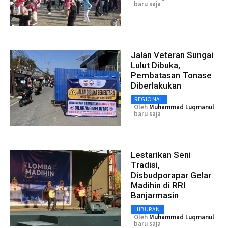
baru saja
Jalan Veteran Sungai
Lulut Dibuka,
Pembatasan Tonase
Diberlakukan
REGIONAL
Oleh
Muhammad Luqmanul
baru saja
Lestarikan Seni
Tradisi,
Disbudporapar Gelar
Madihin di RRI
Banjarmasin
HIBURAN
Oleh
Muhammad Luqmanul
baru saja