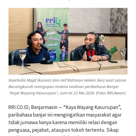
Noorhalis Majid (kanan) dan Arif Rahman Hakim (kiri) saat siaran
Bacangkurah mengupas makna sindiran peribahasa Banjar
"Kaya Wayang Kesurupan", Jum'at 22 Mei 2026. (Foto: RRI/Awan).
RRI.CO.ID, Banjarmasin — “Kaya Wayang Kasurupan”,
paribahasa banjar ini mengingatkan masyarakat agar
tidak jumawa hanya karena memiliki relasi dengan
penguasa, pejabat, ataupun tokoh tertentu. Sikap