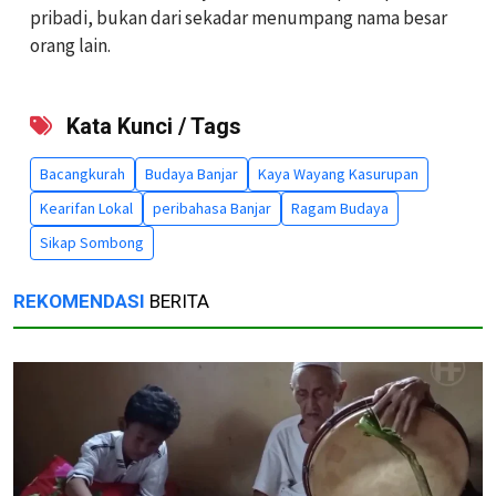
pribadi, bukan dari sekadar menumpang nama besar
orang lain.
Kata Kunci / Tags
Bacangkurah
Budaya Banjar
Kaya Wayang Kasurupan
Kearifan Lokal
peribahasa Banjar
Ragam Budaya
Sikap Sombong
REKOMENDASI
BERITA