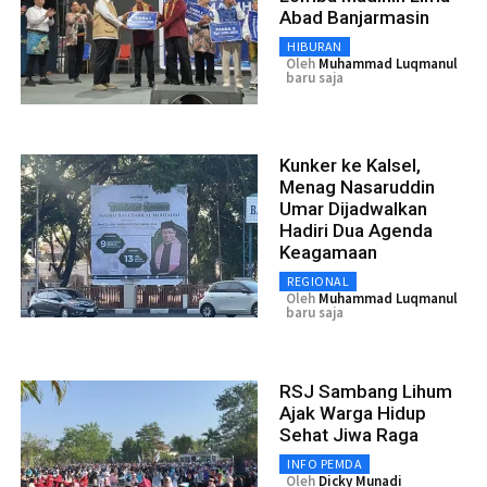
Abad Banjarmasin
HIBURAN
Oleh
Muhammad Luqmanul
baru saja
Kunker ke Kalsel,
Menag Nasaruddin
Umar Dijadwalkan
Hadiri Dua Agenda
Keagamaan
REGIONAL
Oleh
Muhammad Luqmanul
baru saja
RSJ Sambang Lihum
Ajak Warga Hidup
Sehat Jiwa Raga
INFO PEMDA
Oleh
Dicky Munadi