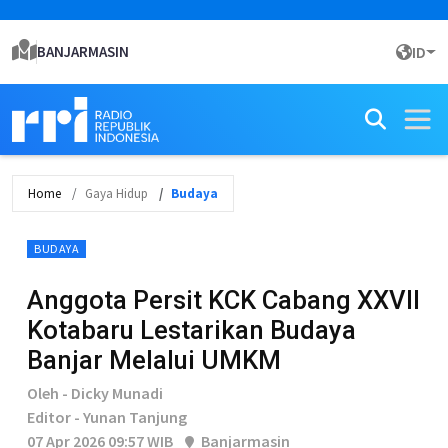
BANJARMASIN
ID
Home
Gaya Hidup
Budaya
BUDAYA
Anggota Persit KCK Cabang XXVII
Kotabaru Lestarikan Budaya
Banjar Melalui UMKM
Oleh - Dicky Munadi
Editor - Yunan Tanjung
07 Apr 2026 09:57 WIB
Banjarmasin