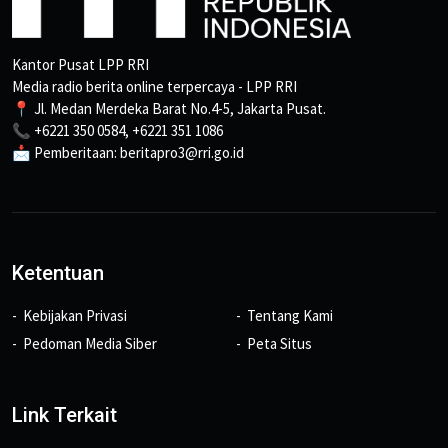
Kantor Pusat LPP RRI
Media radio berita online terpercaya - LPP RRI
📍 Jl. Medan Merdeka Barat No.4-5, Jakarta Pusat.
📞 +6221 350 0584, +6221 351 1086
📩 Pemberitaan: beritapro3@rri.go.id
Ketentuan
Kebijakan Privasi
Tentang Kami
Pedoman Media Siber
Peta Situs
Link Terkait