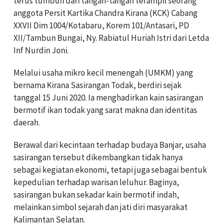
terus tumbuh dari tangan-tangan terampil seorang
anggota Persit Kartika Chandra Kirana (KCK) Cabang
XXVII Dim 1004/Kotabaru, Korem 101/Antasari, PD
XII/Tambun Bungai, Ny. Rabiatul Huriah Istri dari Letda
Inf Nurdin Joni.
Melalui usaha mikro kecil menengah (UMKM) yang
bernama Kirana Sasirangan Todak, berdiri sejak
tanggal 15 Juni 2020. Ia menghadirkan kain sasirangan
bermotif ikan todak yang sarat makna dan identitas
daerah.
Berawal dari kecintaan terhadap budaya Banjar, usaha
sasirangan tersebut dikembangkan tidak hanya
sebagai kegiatan ekonomi, tetapi juga sebagai bentuk
kepedulian terhadap warisan leluhur. Baginya,
sasirangan bukan sekadar kain bermotif indah,
melainkan simbol sejarah dan jati diri masyarakat
Kalimantan Selatan.