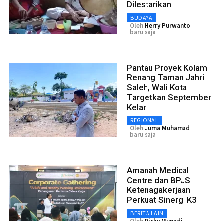
Dilestarikan
BUDAYA
Oleh
Herry Purwanto
baru saja
Pantau Proyek Kolam
Renang Taman Jahri
Saleh, Wali Kota
Targetkan September
Kelar!
REGIONAL
Oleh
Juma Muhamad
baru saja
Amanah Medical
Centre dan BPJS
Ketenagakerjaan
Perkuat Sinergi K3
BERITA LAIN
Oleh
Dicky Munadi