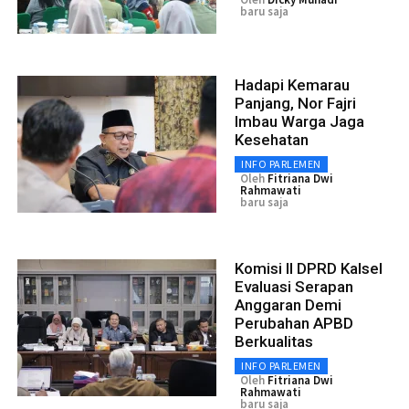
baru saja
Hadapi Kemarau
Panjang, Nor Fajri
Imbau Warga Jaga
Kesehatan
INFO PARLEMEN
Oleh
Fitriana Dwi
Rahmawati
baru saja
Komisi II DPRD Kalsel
Evaluasi Serapan
Anggaran Demi
Perubahan APBD
Berkualitas
INFO PARLEMEN
Oleh
Fitriana Dwi
Rahmawati
baru saja