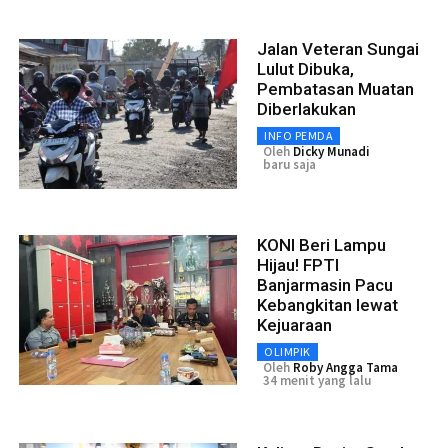
Jalan Veteran Sungai
Lulut Dibuka,
Pembatasan Muatan
Diberlakukan
INFO PEMDA
Oleh
Dicky Munadi
baru saja
KONI Beri Lampu
Hijau! FPTI
Banjarmasin Pacu
Kebangkitan lewat
Kejuaraan
OLIMPIK
Oleh
Roby Angga Tama
34 menit yang lalu