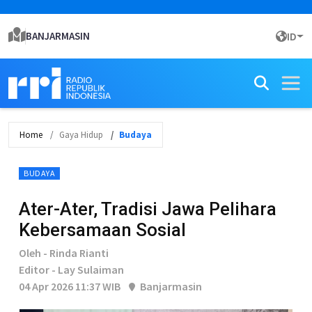
BANJARMASIN
ID
Home
Gaya Hidup
Budaya
BUDAYA
Ater-Ater, Tradisi Jawa Pelihara
Kebersamaan Sosial
Oleh - Rinda Rianti
Editor - Lay Sulaiman
04 Apr 2026 11:37 WIB
Banjarmasin