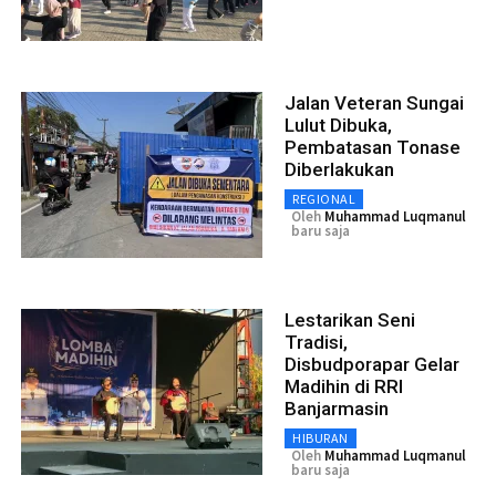
Jalan Veteran Sungai
Lulut Dibuka,
Pembatasan Tonase
Diberlakukan
REGIONAL
Oleh
Muhammad Luqmanul
baru saja
Lestarikan Seni
Tradisi,
Disbudporapar Gelar
Madihin di RRI
Banjarmasin
HIBURAN
Oleh
Muhammad Luqmanul
baru saja