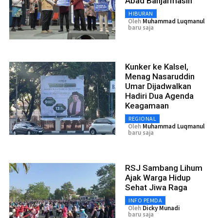
Abad Banjarmasin
HIBURAN
Oleh
Muhammad Luqmanul
baru saja
Kunker ke Kalsel,
Menag Nasaruddin
Umar Dijadwalkan
Hadiri Dua Agenda
Keagamaan
REGIONAL
Oleh
Muhammad Luqmanul
baru saja
RSJ Sambang Lihum
Ajak Warga Hidup
Sehat Jiwa Raga
INFO PEMDA
Oleh
Dicky Munadi
baru saja