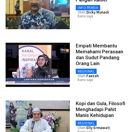
INFO PEMDA
Oleh
Dicky Munadi
baru saja
Empati Membantu
Memahami Perasaan
dan Sudut Pandang
Orang Lain
REGIONAL
Oleh
Faezah
baru saja
Kopi dan Gula, Filosofi
Menghadapi Pahit
Manis Kehidupan
REGIONAL
Oleh
Elly Ermawati
baru saja