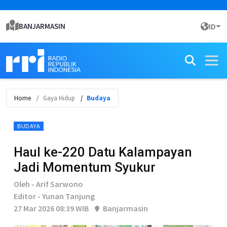
BANJARMASIN
ID
Home
Gaya Hidup
Budaya
BUDAYA
Haul ke-220 Datu Kalampayan
Jadi Momentum Syukur
Oleh - Arif Sarwono
Editor - Yunan Tanjung
27 Mar 2026 08:39 WIB
Banjarmasin