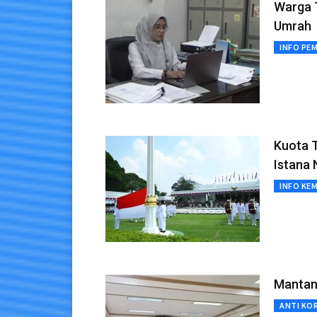
Warga T
Umrah
INFO PE
Kuota T
Istana
INFO KE
Mantan
ANTI KO