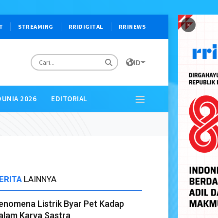
×
T
STREAMING
RRIDIGITAL
RRINEWS
ID
DUNIA 2026
EDITORIAL
ERITA
LAINNYA
enomena Listrik Byar Pet Kadap
alam Karya Sastra