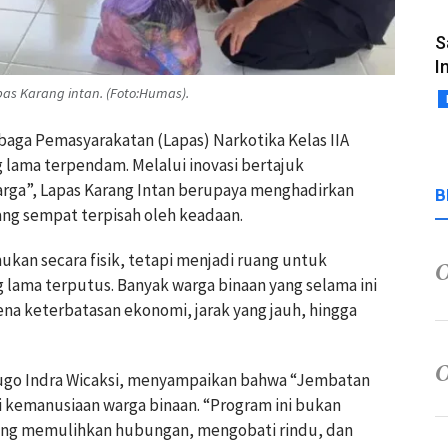
S
I
as Karang intan. (Foto:Humas).
mbaga Pemasyarakatan (Lapas) Narkotika Kelas IIA
g lama terpendam. Melalui inovasi bertajuk
arga”, Lapas Karang Intan berupaya menghadirkan
B
ng sempat terpisah oleh keadaan.
an secara fisik, tetapi menjadi ruang untuk
lama terputus. Banyak warga binaan yang selama ini
na keterbatasan ekonomi, jarak yang jauh, hingga
 Yugo Indra Wicaksi, menyampaikan bahwa “Jembatan
si kemanusiaan warga binaan. “Program ini bukan
ang memulihkan hubungan, mengobati rindu, dan