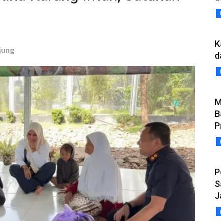
K
jung
d
M
B
P
P
S
J