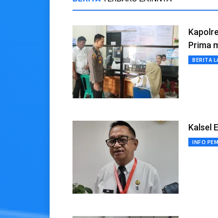
Kapolr
Prima 
BERITA L
Kalsel 
INFO PE