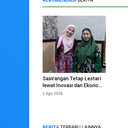
REKOMENDASI
BERITA
Sasirangan Tetap Lestari
lewat Inovasi dan Ekonomi
Kreatif
1 Agu 2026
BERITA
TERBARU LAINNYA