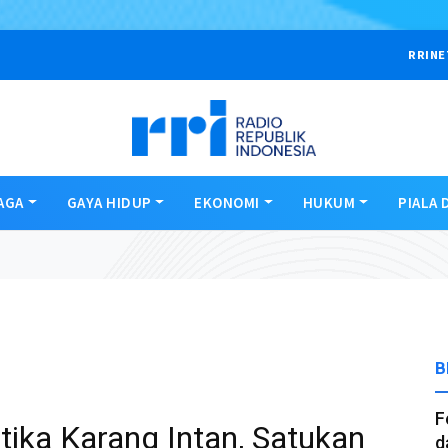
RRINE
AGA
GAYA HIDUP
EKONOMI
HUKUM
PIALA 
B
F
tika Karang Intan, Satukan
d