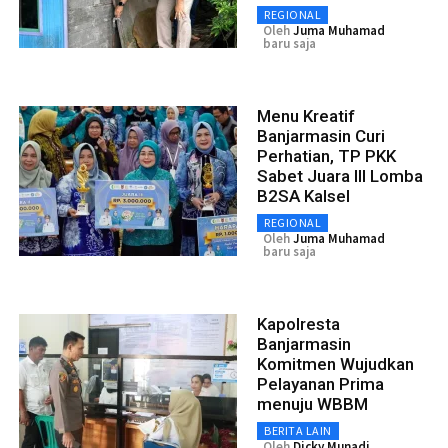
REGIONAL
Oleh
Juma Muhamad
baru saja
Menu Kreatif
Banjarmasin Curi
Perhatian, TP PKK
Sabet Juara III Lomba
B2SA Kalsel
REGIONAL
Oleh
Juma Muhamad
baru saja
Kapolresta
Banjarmasin
Komitmen Wujudkan
Pelayanan Prima
menuju WBBM
BERITA LAIN
Oleh
Dicky Munadi