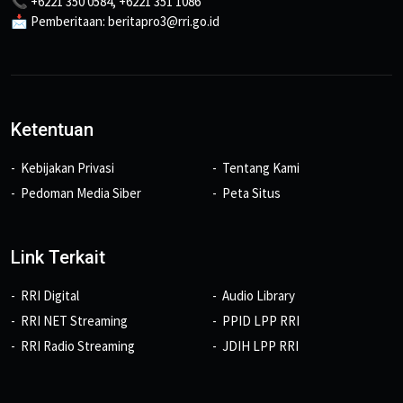
📞 +6221 350 0584, +6221 351 1086
📩 Pemberitaan: beritapro3@rri.go.id
Ketentuan
Kebijakan Privasi
Tentang Kami
Pedoman Media Siber
Peta Situs
Link Terkait
RRI Digital
Audio Library
RRI NET Streaming
PPID LPP RRI
RRI Radio Streaming
JDIH LPP RRI