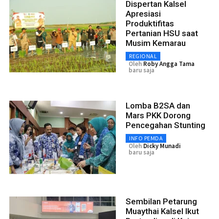
Dispertan Kalsel
Apresiasi
Produktifitas
Pertanian HSU saat
Musim Kemarau
REGIONAL
Oleh
Roby Angga Tama
baru saja
Lomba B2SA dan
Mars PKK Dorong
Pencegahan Stunting
INFO PEMDA
Oleh
Dicky Munadi
baru saja
Sembilan Petarung
Muaythai Kalsel Ikut