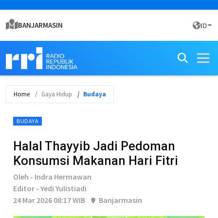
BANJARMASIN
ID
Home
Gaya Hidup
Budaya
BUDAYA
Halal Thayyib Jadi Pedoman
Konsumsi Makanan Hari Fitri
Oleh - Indra Hermawan
Editor - Yedi Yulistiadi
24 Mar 2026 08:17 WIB
Banjarmasin