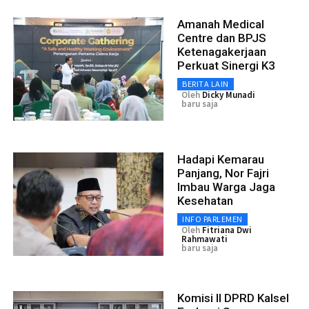
Amanah Medical
Centre dan BPJS
Ketenagakerjaan
Perkuat Sinergi K3
BERITA LAIN
Oleh
Dicky Munadi
baru saja
Hadapi Kemarau
Panjang, Nor Fajri
Imbau Warga Jaga
Kesehatan
INFO PARLEMEN
Oleh
Fitriana Dwi
Rahmawati
baru saja
Komisi II DPRD Kalsel