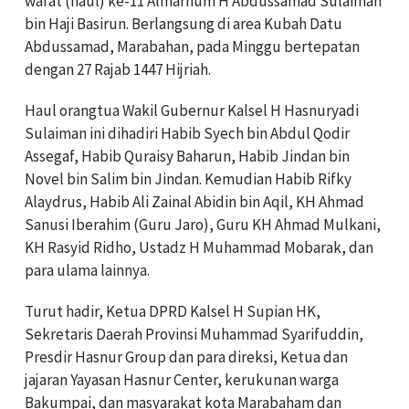
wafat (haul) ke-11 Almarhum H Abdussamad Sulaiman
bin Haji Basirun. Berlangsung di area Kubah Datu
Abdussamad, Marabahan, pada Minggu bertepatan
dengan 27 Rajab 1447 Hijriah.
Haul orangtua Wakil Gubernur Kalsel H Hasnuryadi
Sulaiman ini dihadiri Habib Syech bin Abdul Qodir
Assegaf, Habib Quraisy Baharun, Habib Jindan bin
Novel bin Salim bin Jindan. Kemudian Habib Rifky
Alaydrus, Habib Ali Zainal Abidin bin Aqil, KH Ahmad
Sanusi Iberahim (Guru Jaro), Guru KH Ahmad Mulkani,
KH Rasyid Ridho, Ustadz H Muhammad Mobarak, dan
para ulama lainnya.
Turut hadir, Ketua DPRD Kalsel H Supian HK,
Sekretaris Daerah Provinsi Muhammad Syarifuddin,
Presdir Hasnur Group dan para direksi, Ketua dan
jajaran Yayasan Hasnur Center, kerukunan warga
Bakumpai, dan masyarakat kota Marabaham dan