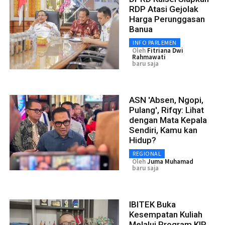
RDP Atasi Gejolak
Harga Perunggasan
Banua
INFO PARLEMEN
Oleh
Fitriana Dwi
Rahmawati
baru saja
ASN 'Absen, Ngopi,
Pulang', Rifqy: Lihat
dengan Mata Kepala
Sendiri, Kamu kan
Hidup?
REGIONAL
Oleh
Juma Muhamad
baru saja
IBITEK Buka
Kesempatan Kuliah
Melalui Program KIP