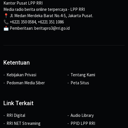
Kantor Pusat LPP RRI
Media radio berita online terpercaya - LPP RRI
📍 Jl. Medan Merdeka Barat No.4-5, Jakarta Pusat.
📞 +6221 350 0584, +6221 351 1086
📩 Pemberitaan: beritapro3@rri.go.id
Ketentuan
Kebijakan Privasi
Tentang Kami
Pedoman Media Siber
Peta Situs
Link Terkait
RRI Digital
Audio Library
RRI NET Streaming
PPID LPP RRI