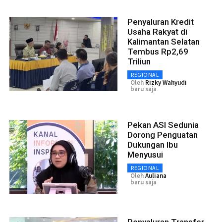
Penyaluran Kredit
Usaha Rakyat di
Kalimantan Selatan
Tembus Rp2,69
Triliun
REGIONAL
Oleh
Rizky Wahyudi
baru saja
Pekan ASI Sedunia
Dorong Penguatan
Dukungan Ibu
Menyusui
REGIONAL
Oleh
Auliana
baru saja
Penyaluran Transfer