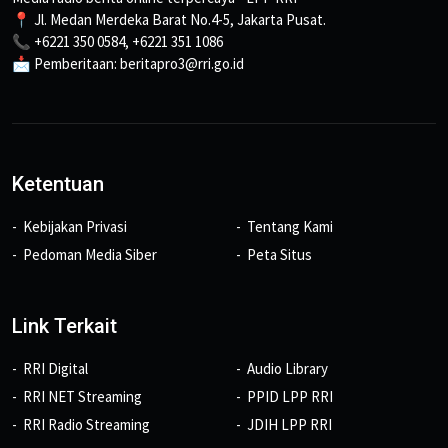
📍 Jl. Medan Merdeka Barat No.4-5, Jakarta Pusat.
📞 +6221 350 0584, +6221 351 1086
📩 Pemberitaan: beritapro3@rri.go.id
Ketentuan
Kebijakan Privasi
Tentang Kami
Pedoman Media Siber
Peta Situs
Link Terkait
RRI Digital
Audio Library
RRI NET Streaming
PPID LPP RRI
RRI Radio Streaming
JDIH LPP RRI