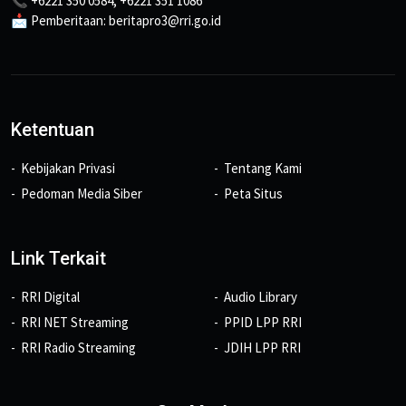
📞 +6221 350 0584, +6221 351 1086
📩 Pemberitaan: beritapro3@rri.go.id
Ketentuan
Kebijakan Privasi
Tentang Kami
Pedoman Media Siber
Peta Situs
Link Terkait
RRI Digital
Audio Library
RRI NET Streaming
PPID LPP RRI
RRI Radio Streaming
JDIH LPP RRI