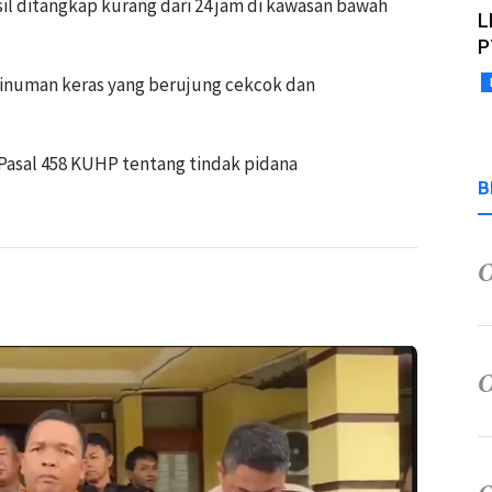
sil ditangkap kurang dari 24 jam di kawasan bawah
L
P
minuman keras yang berujung cekcok dan
t Pasal 458 KUHP tentang tindak pidana
B