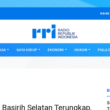
RRINE
AGA
GAYA HIDUP
EKONOMI
HUKUM
PIALA 
B
S
Basirih Selatan Terungkap,
T