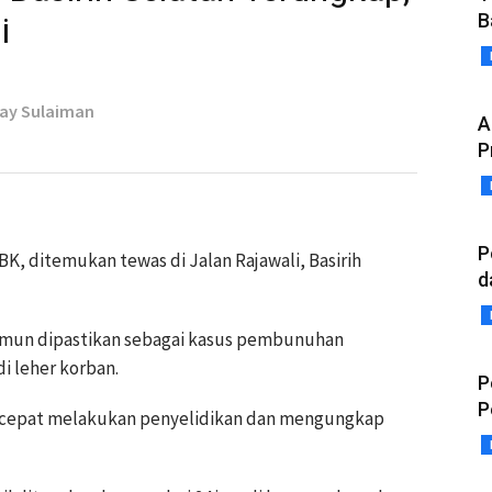
B
i
Lay Sulaiman
A
P
P
ABK, ditemukan tewas di Jalan Rajawali, Basirih
d
amun dipastikan sebagai kasus pembunuhan
i leher korban.
P
P
k cepat melakukan penyelidikan dan mengungkap