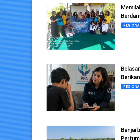
Memila
Berdam
REGIONA
Belasan
Berika
REGIONA
Banjar
Pertum