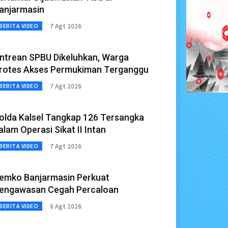
anjarmasin
7 Agt 2026
BERITA VIDEO
ntrean SPBU Dikeluhkan, Warga
rotes Akses Permukiman Terganggu
7 Agt 2026
BERITA VIDEO
olda Kalsel Tangkap 126 Tersangka
alam Operasi Sikat II Intan
7 Agt 2026
BERITA VIDEO
emko Banjarmasin Perkuat
engawasan Cegah Percaloan
6 Agt 2026
BERITA VIDEO