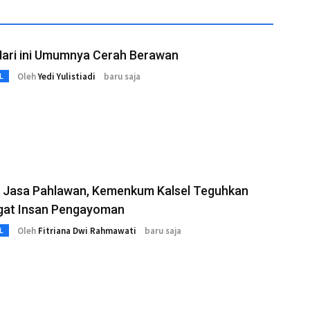
Hari ini Umumnya Cerah Berawan
Oleh
Yedi Yulistiadi
baru saja
L
 Jasa Pahlawan, Kemenkum Kalsel Teguhkan
at Insan Pengayoman
Oleh
Fitriana Dwi Rahmawati
baru saja
L