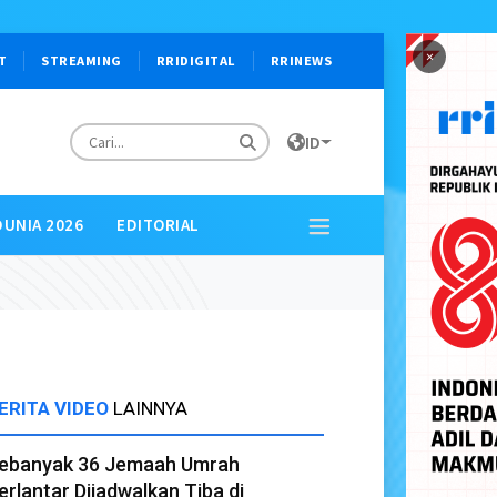
×
T
STREAMING
RRIDIGITAL
RRINEWS
ID
DUNIA 2026
EDITORIAL
ERITA VIDEO
LAINNYA
ebanyak 36 Jemaah Umrah
erlantar Dijadwalkan Tiba di