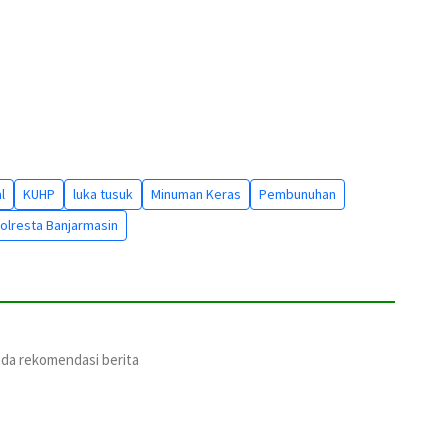
l
KUHP
luka tusuk
Minuman Keras
Pembunuhan
olresta Banjarmasin
ada rekomendasi berita