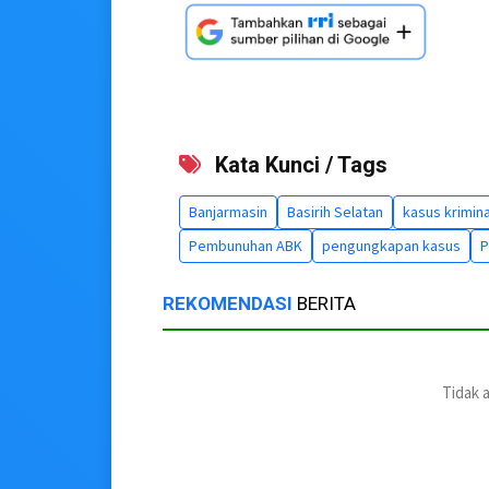
Kata Kunci / Tags
Banjarmasin
Basirih Selatan
kasus krimina
Pembunuhan ABK
pengungkapan kasus
P
REKOMENDASI
BERITA
Tidak 