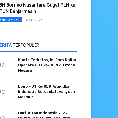
BH Borneo Nusantara Gugat PLN ke
TUN Banjarmasin
6 Agt 2026
BERITA VIDEO
ERITA
TERPOPULER
Kuota Terbatas, Ini Cara Daftar
01
Upacara HUT ke-81 RI di Istana
Negara
Logo HUT Ke-81 RI Wujudkan
02
Indonesia Berdaulat, Adil, dan
Makmur
Hari Hutan Indonesia 2026
03