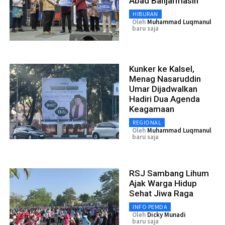
Abad Banjarmasin
HIBURAN
Oleh
Muhammad Luqmanul
baru saja
Kunker ke Kalsel,
Menag Nasaruddin
Umar Dijadwalkan
Hadiri Dua Agenda
Keagamaan
REGIONAL
Oleh
Muhammad Luqmanul
baru saja
RSJ Sambang Lihum
Ajak Warga Hidup
Sehat Jiwa Raga
INFO PEMDA
Oleh
Dicky Munadi
baru saja