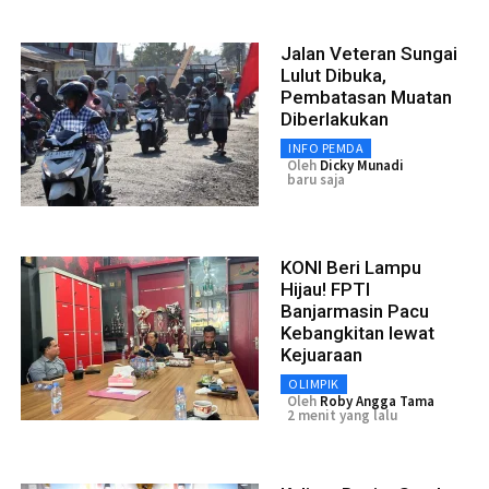
Jalan Veteran Sungai
Lulut Dibuka,
Pembatasan Muatan
Diberlakukan
INFO PEMDA
Oleh
Dicky Munadi
baru saja
KONI Beri Lampu
Hijau! FPTI
Banjarmasin Pacu
Kebangkitan lewat
Kejuaraan
OLIMPIK
Oleh
Roby Angga Tama
2 menit yang lalu