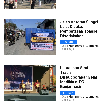
Jalan Veteran Sungai
Lulut Dibuka,
Pembatasan Tonase
Diberlakukan
REGIONAL
Oleh
Muhammad Luqmanul
baru saja
Lestarikan Seni
Tradisi,
Disbudporapar Gelar
Madihin di RRI
Banjarmasin
HIBURAN
Oleh
Muhammad Luqmanul
baru saja