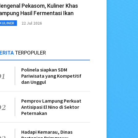
engenal Pekasom, Kuliner Khas
ampung Hasil Fermentasi Ikan
22 Jul 2026
KULINER
ERITA
TERPOPULER
Polinela siapkan SDM
01
Pariwisata yang Kompetitif
dan Unggul
Pemprov Lampung Perkuat
02
Antisipasi El Nino di Sektor
Peternakan
Hadapi Kemarau, Dinas
03