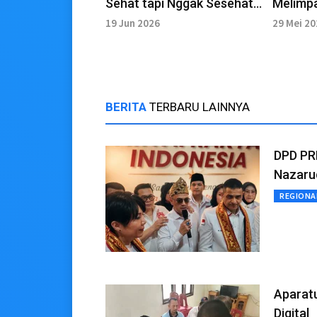
Sehat tapi Nggak Sesehat
Melimpa
Itu, Sering Kamu Beli
Awet M
19 Jun 2026
29 Mei 2
BERITA
TERBARU LAINNYA
DPD PR
Nazarud
REGIONA
Aparatu
Digital