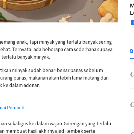
M
L
n
emang enak, tapi minyak yang terlalu banyak sering
sehat. Ternyata, ada beberapa cara sederhana supaya
B
terlalu banyak minyak.
stikan minyak sudah benar-benar panas sebelum
kurang panas, makanan akan lebih lama matang dan
k ke dalam adonan.
amai Pembeli
n sekaligus ke dalam wajan. Gorengan yang terlalu
n membuat hasil akhirnya jadi lembek serta