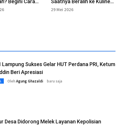
h? Begini Cara
Saatnya Beralih ke Kuliner
enyimpannya
tanpa Santan
026
29 Mei 2026
I Lampung Sukses Gelar HUT Perdana PRI, Ketum
din Beri Apresiasi
Oleh
Agung Ghazaldi
baru saja
L
r Desa Didorong Melek Layanan Kepolisian