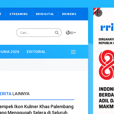
×
T
STREAMING
RRIDIGITAL
RRINEWS
ID
DUNIA 2026
EDITORIAL
ERITA
LAINNYA
empek Ikon Kuliner Khas Palembang
ang Menggugah Selera di Seluruh