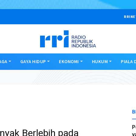
RRINE
AGA
GAYA HIDUP
EKONOMI
HUKUM
PIALA 
B
P
nyak Berlebih pada
y