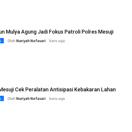
un Mulya Agung Jadi Fokus Patroli Polres Mesuji
Oleh
Nuriyah Nofasari
baru saja
L
Mesuji Cek Peralatan Antisipasi Kebakaran Lahan
Oleh
Nuriyah Nofasari
baru saja
L