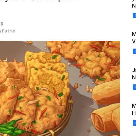
N
ng
h Putrie
M
V
J
N
M
H