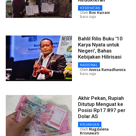
KESEHATAN
Oleh
Rini Hairani
baru saja
Bahlil Rilis Buku '10
Karya Nyata untuk
Negeri', Bahas
Kebijakan Hilirisasi
NASIONAL
Oleh
Annisa Ramadhannia
baru saja
Akhir Pekan, Rupiah
Ditutup Menguat ke
Posisi Rp17.897 per
Dolar AS
KEUANGAN
Oleh
Magdalena
Krisnawati