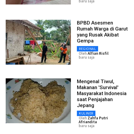
baru saja
BPBD Asesmen
Rumah Warga di Garut
yang Rusak Akibat
Gempa
REGIONAL
Oleh
Alfian Risfil
baru saja
Mengenal Tiwul,
Makanan 'Survival'
Masyarakat Indonesia
saat Penjajahan
Jepang
KULINER
Oleh
Zahfa Putri
Afriandita
baru saja