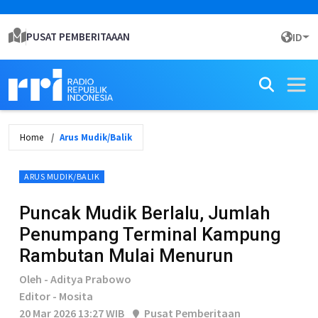
PUSAT PEMBERITAAAN
ID
Home
Arus Mudik/Balik
ARUS MUDIK/BALIK
Puncak Mudik Berlalu, Jumlah
Penumpang Terminal Kampung
Rambutan Mulai Menurun
Oleh - Aditya Prabowo
Editor - Mosita
20 Mar 2026 13:27 WIB
Pusat Pemberitaan