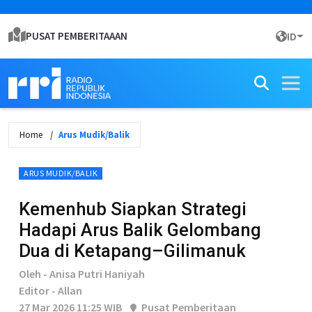
PUSAT PEMBERITAAAN
ID
Home
Arus Mudik/Balik
ARUS MUDIK/BALIK
Kemenhub Siapkan Strategi
Hadapi Arus Balik Gelombang
Dua di Ketapang–Gilimanuk
Oleh - Anisa Putri Haniyah
Editor - Allan
27 Mar 2026 11:25 WIB
Pusat Pemberitaan