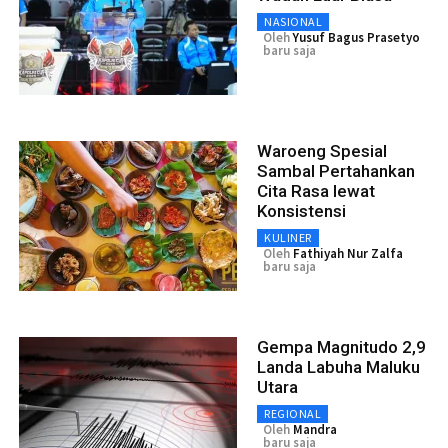
NASIONAL
Oleh
Yusuf Bagus Prasetyo
baru saja
Waroeng Spesial
Sambal Pertahankan
Cita Rasa lewat
Konsistensi
KULINER
Oleh
Fathiyah Nur Zalfa
baru saja
Gempa Magnitudo 2,9
Landa Labuha Maluku
Utara
REGIONAL
Oleh
Mandra
baru saja