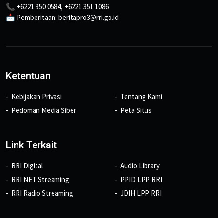
📞 +6221 350 0584, +6221 351 1086
📩 Pemberitaan: beritapro3@rri.go.id
Ketentuan
Kebijakan Privasi
Tentang Kami
Pedoman Media Siber
Peta Situs
Link Terkait
RRI Digital
Audio Library
RRI NET Streaming
PPID LPP RRI
RRI Radio Streaming
JDIH LPP RRI