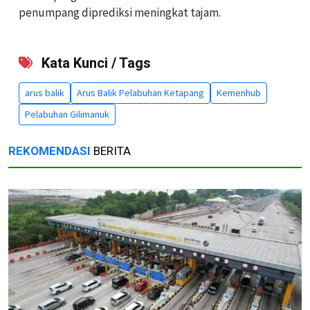
penumpang diprediksi meningkat tajam.
Kata Kunci / Tags
arus balik
Arus Balik Pelabuhan Ketapang
Kemenhub
Pelabuhan Gilimanuk
REKOMENDASI
BERITA