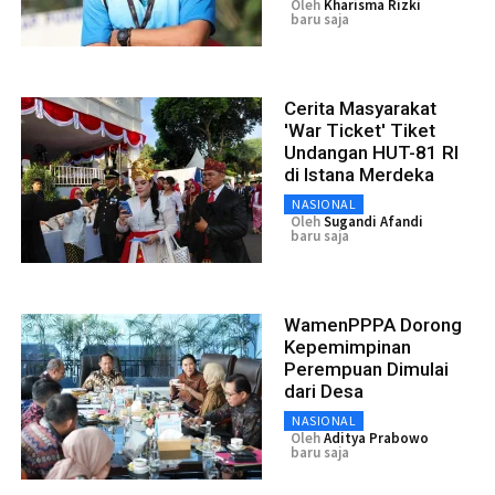
Oleh
Kharisma Rizki
baru saja
Cerita Masyarakat
'War Ticket' Tiket
Undangan HUT-81 RI
di Istana Merdeka
NASIONAL
Oleh
Sugandi Afandi
baru saja
WamenPPPA Dorong
Kepemimpinan
Perempuan Dimulai
dari Desa
NASIONAL
Oleh
Aditya Prabowo
baru saja