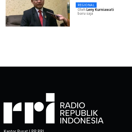
REGIONAL
Oleh
Leny Kurniawati
baru saja
Kantor Pusat LPP RRI