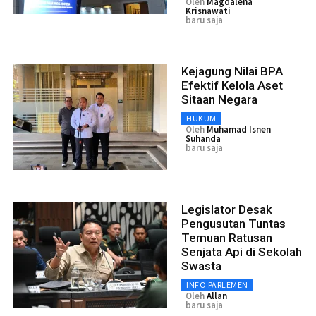
Oleh
Magdalena
Krisnawati
baru saja
Kejagung Nilai BPA
Efektif Kelola Aset
Sitaan Negara
HUKUM
Oleh
Muhamad Isnen
Suhanda
baru saja
Legislator Desak
Pengusutan Tuntas
Temuan Ratusan
Senjata Api di Sekolah
Swasta
INFO PARLEMEN
Oleh
Allan
baru saja