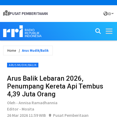
PUSAT PEMBERITAAAN
ID
Home
Arus Mudik/Balik
ARUS MUDIK/BALIK
Arus Balik Lebaran 2026,
Penumpang Kereta Api Tembus
4,39 Juta Orang
Oleh - Annisa Ramadhannia
Editor - Mosita
26 Mar 2026 11:59 WIB
Pusat Pemberitaan