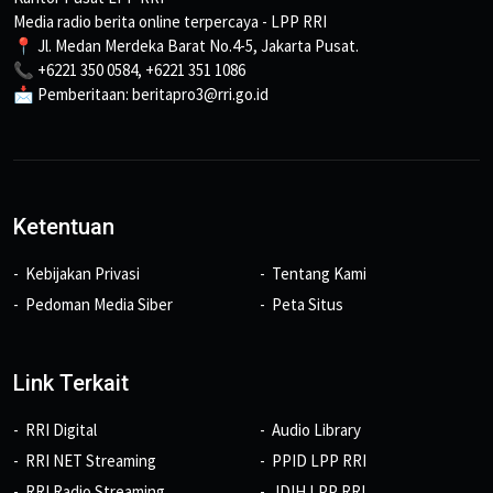
Media radio berita online terpercaya - LPP RRI
📍 Jl. Medan Merdeka Barat No.4-5, Jakarta Pusat.
📞 +6221 350 0584, +6221 351 1086
📩 Pemberitaan: beritapro3@rri.go.id
Ketentuan
Kebijakan Privasi
Tentang Kami
Pedoman Media Siber
Peta Situs
Link Terkait
RRI Digital
Audio Library
RRI NET Streaming
PPID LPP RRI
RRI Radio Streaming
JDIH LPP RRI