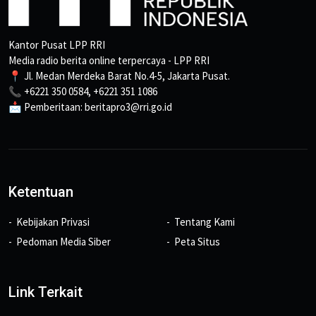
Kantor Pusat LPP RRI
Media radio berita online terpercaya - LPP RRI
📍 Jl. Medan Merdeka Barat No.4-5, Jakarta Pusat.
📞 +6221 350 0584, +6221 351 1086
📩 Pemberitaan: beritapro3@rri.go.id
Ketentuan
Kebijakan Privasi
Tentang Kami
Pedoman Media Siber
Peta Situs
Link Terkait