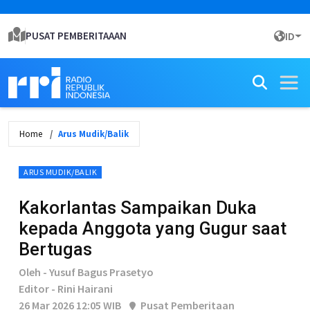
PUSAT PEMBERITAAAN
ID
Home
Arus Mudik/Balik
ARUS MUDIK/BALIK
Kakorlantas Sampaikan Duka
kepada Anggota yang Gugur saat
Bertugas
Oleh - Yusuf Bagus Prasetyo
Editor - Rini Hairani
26 Mar 2026 12:05 WIB
Pusat Pemberitaan