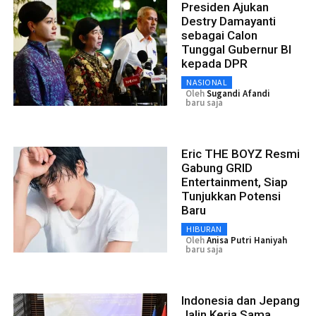
Presiden Ajukan
Destry Damayanti
sebagai Calon
Tunggal Gubernur BI
kepada DPR
NASIONAL
Oleh
Sugandi Afandi
baru saja
Eric THE BOYZ Resmi
Gabung GRID
Entertainment, Siap
Tunjukkan Potensi
Baru
HIBURAN
Oleh
Anisa Putri Haniyah
baru saja
Indonesia dan Jepang
Jalin Kerja Sama