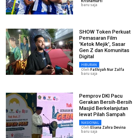
Krisnamurti
baru saja
SHOW Token Perkuat
Pemasaran Film
'Ketok Mejik', Sasar
Gen Z dan Komunitas
Digital
HIBURAN
Oleh
Fathiyah Nur Zalfa
baru saja
Pemprov DKI Pacu
Gerakan Bersih-Bersih
Masjid Berkelanjutan
lewat Pilah Sampah
NASIONAL
Oleh
Eliana Zahra Devina
baru saja