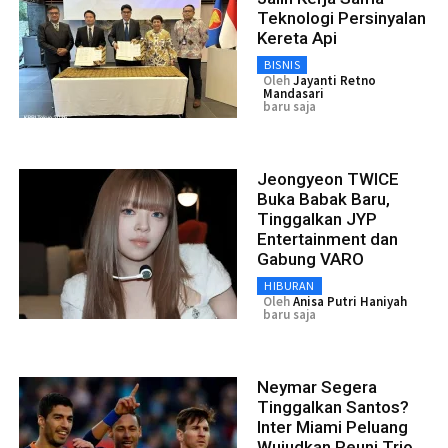
Teknologi Persinyalan
Kereta Api
BISNIS
Oleh
Jayanti Retno
Mandasari
baru saja
Jeongyeon TWICE
Buka Babak Baru,
Tinggalkan JYP
Entertainment dan
Gabung VARO
HIBURAN
Oleh
Anisa Putri Haniyah
baru saja
Neymar Segera
Tinggalkan Santos?
Inter Miami Peluang
Wujudkan Reuni Trio