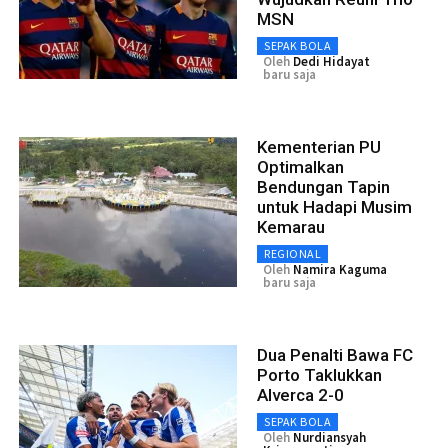
MSN
SEPAK BOLA
Oleh
Dedi Hidayat
baru saja
Kementerian PU
Optimalkan
Bendungan Tapin
untuk Hadapi Musim
Kemarau
REGIONAL
Oleh
Namira Kaguma
baru saja
Dua Penalti Bawa FC
Porto Taklukkan
Alverca 2-0
SEPAK BOLA
Oleh
Nurdiansyah