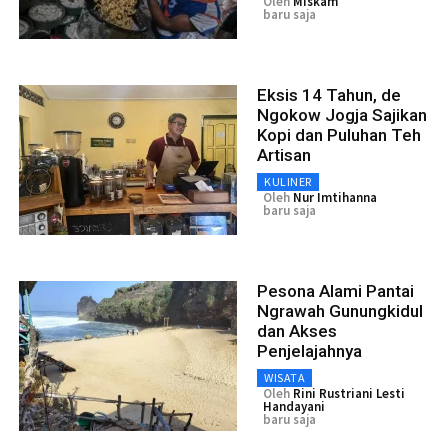
Oleh
Miskam
baru saja
Eksis 14 Tahun, de
Ngokow Jogja Sajikan
Kopi dan Puluhan Teh
Artisan
KULINER
Oleh
Nur Imtihanna
baru saja
Pesona Alami Pantai
Ngrawah Gunungkidul
dan Akses
Penjelajahnya
WISATA
Oleh
Rini Rustriani Lesti
Handayani
baru saja