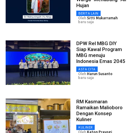
Hujan
BERITA LAIN
Oleh
Sitti Mukarramah
baru saja
DPW Rel MBG DIY
Siap Kawal Program
MBG menuju
Indonesia Emas 2045
ASTA CITA
Oleh
Harun Susanto
baru saja
RM Kasmaran
Ramaikan Malioboro
Dengan Konsep
Kuliner
KULINER
Oleh
Katon Prayogi