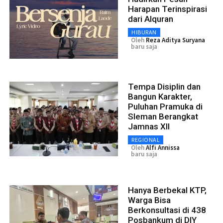
Harapan Terinspirasi
dari Alquran
HIBURAN
Oleh
Reza Aditya Suryana
baru saja
Tempa Disiplin dan
Bangun Karakter,
Puluhan Pramuka di
Sleman Berangkat
Jamnas XII
REGIONAL
Oleh
Alfi Annissa
baru saja
Hanya Berbekal KTP,
Warga Bisa
Berkonsultasi di 438
Posbankum di DIY