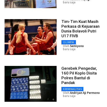
baru saja
Tim-Tim Kuat Masih
Perkasa di Kejuaraan
Dunia Bolavoli Putri
U17 FIVB
OLIMPIK
Oleh
Semiyono
baru saja
Gerebek Pengedar,
160 Pil Koplo Disita
Polres Bantul di
Pandak
KRIMINALITAS
Oleh
Andriyan Aji Permono
baru saja