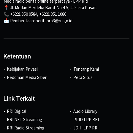
Media radio berita online terpercaya - LPP RRI
📍 Jl. Medan Merdeka Barat No.4-5, Jakarta Pusat.
📞 +6221 350 0584, +6221 351 1086
📩 Pemberitaan: beritapro3@rri.go.id
Ketentuan
Kebijakan Privasi
Tentang Kami
Pedoman Media Siber
Peta Situs
Link Terkait
RRI Digital
Audio Library
RRI NET Streaming
PPID LPP RRI
RRI Radio Streaming
JDIH LPP RRI