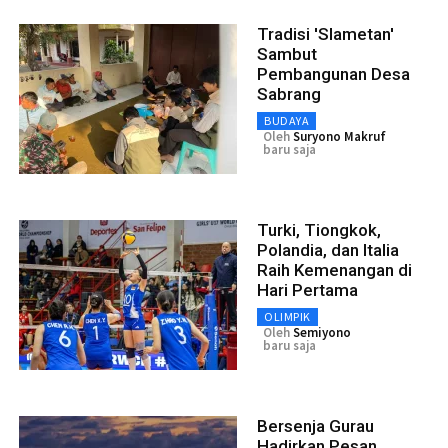
Tradisi 'Slametan'
Sambut
Pembangunan Desa
Sabrang
BUDAYA
Oleh
Suryono Makruf
baru saja
Turki, Tiongkok,
Polandia, dan Italia
Raih Kemenangan di
Hari Pertama
OLIMPIK
Oleh
Semiyono
baru saja
Bersenja Gurau
Hadirkan Pesan