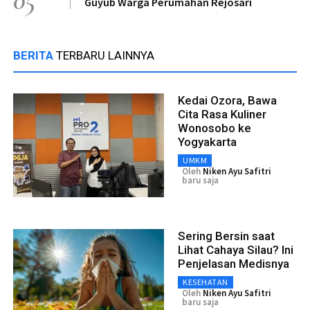
Guyub Warga Perumahan Rejosari
BERITA
TERBARU LAINNYA
Kedai Ozora, Bawa
Cita Rasa Kuliner
Wonosobo ke
Yogyakarta
UMKM
Oleh
Niken Ayu Safitri
baru saja
Sering Bersin saat
Lihat Cahaya Silau? Ini
Penjelasan Medisnya
KESEHATAN
Oleh
Niken Ayu Safitri
baru saja