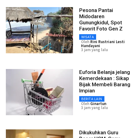
Pesona Pantai
Midodaren
Gunungkidul, Spot
Favorit Foto Gen Z
WISATA
Oleh
Rini Rustriani Lesti
Handayani
3 jam yang lalu
Euforia Belanja jelang
Kemerdekaan : Sikap
Bijak Membeli Barang
Impian
BERITA LAIN
Oleh
Ginartun
3 jam yang lalu
Dikukuhkan Guru