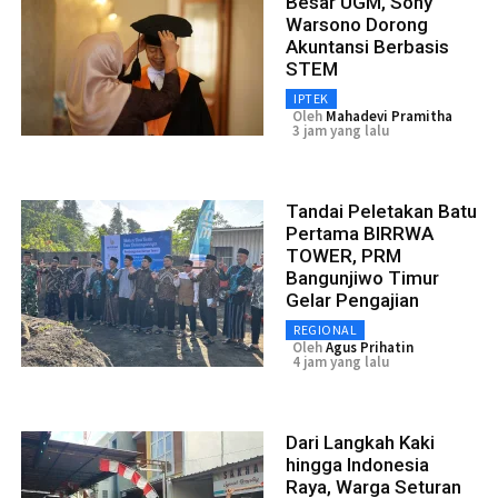
Besar UGM, Sony
Warsono Dorong
Akuntansi Berbasis
STEM
IPTEK
Oleh
Mahadevi Pramitha
3 jam yang lalu
Tandai Peletakan Batu
Pertama BIRRWA
TOWER, PRM
Bangunjiwo Timur
Gelar Pengajian
REGIONAL
Oleh
Agus Prihatin
4 jam yang lalu
Dari Langkah Kaki
hingga Indonesia
Raya, Warga Seturan