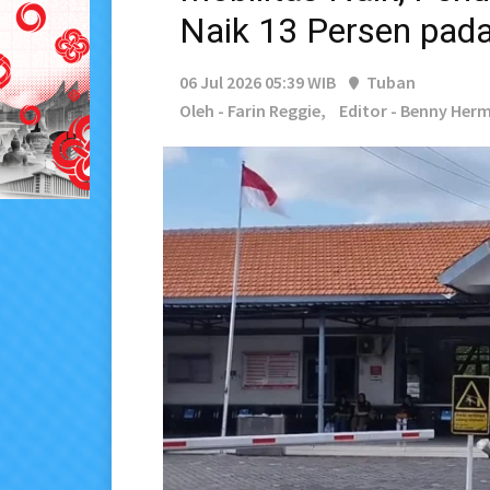
Naik 13 Persen pad
06 Jul 2026 05:39 WIB
Tuban
Oleh - Farin Reggie,
Editor - Benny He