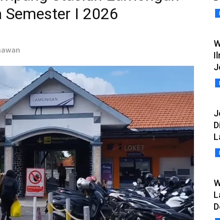
a Semester I 2026
W
rmawan
I
J
J
D
L
W
L
D