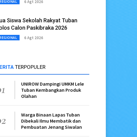
6 Agt 2026
REGIONAL
ua Siswa Sekolah Rakyat Tuban
olos Calon Paskibraka 2026
6 Agt 2026
REGIONAL
ERITA
TERPOPULER
UNIROW Dampingi UMKM Lele
01
Tuban Kembangkan Produk
Olahan
Warga Binaan Lapas Tuban
02
Dibekali Ilmu Membatik dan
Pembuatan Jenang Siwalan