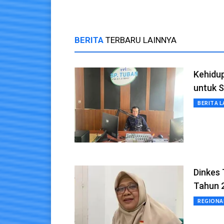
BERITA
TERBARU LAINNYA
Kehidu
untuk 
BERITA L
Dinkes 
Tahun 
REGIONA