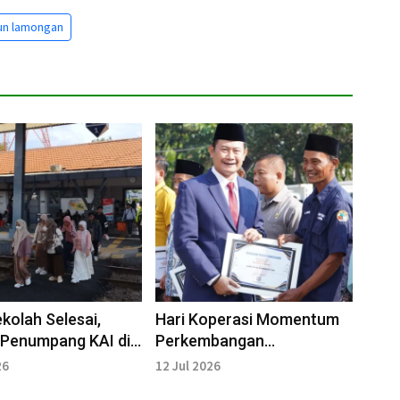
un lamongan
ekolah Selesai,
Hari Koperasi Momentum
 Penumpang KAI di
Perkembangan
n Lamongan
Peningkatan Kualitas Tata
26
12 Jul 2026
kat
Kelola