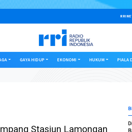
RRINE
AGA
GAYA HIDUP
EKONOMI
HUKUM
PIALA 
B
D
numpang Stasiun Lamongan
B