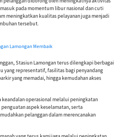
 pelanggan didorong oleh meningkatnya aktivitas
ermasuk pada momentum libur nasional dan cuti
alam meningkatkan kualitas pelayanan juga menjadi
mbuhan tersebut.
uangan Lamongan Membaik
ggan, Stasiun Lamongan terus dilengkapi berbagai
u yang representatif, fasilitas bagi penyandang
ea parkir yang memadai, hingga kemudahan akses
a keandalan operasional melalui peningkatan
, penguatan aspek keselamatan, serta
memudahkan pelanggan dalam merencanakan
anah yang terus kami jaga melalui peningkatan