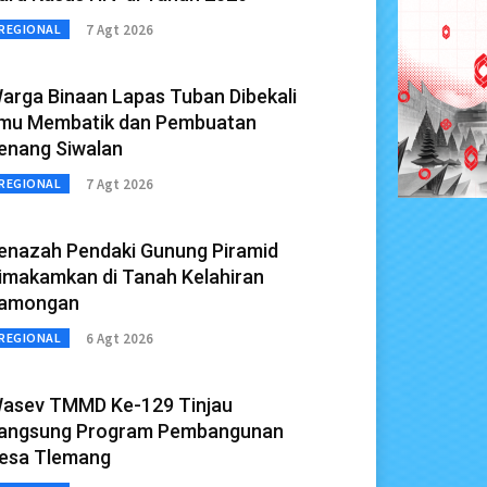
7 Agt 2026
REGIONAL
arga Binaan Lapas Tuban Dibekali
lmu Membatik dan Pembuatan
enang Siwalan
7 Agt 2026
REGIONAL
enazah Pendaki Gunung Piramid
imakamkan di Tanah Kelahiran
amongan
6 Agt 2026
REGIONAL
asev TMMD Ke-129 Tinjau
angsung Program Pembangunan
esa Tlemang