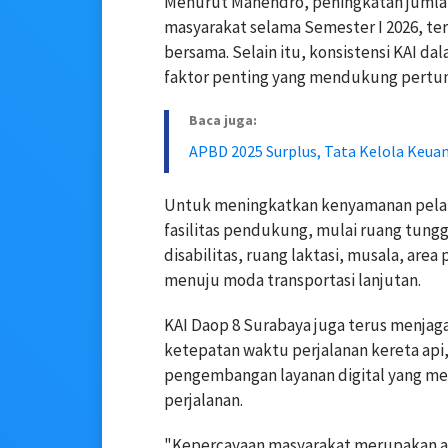
Menurut Mahendro, peningkatan jumlah
masyarakat selama Semester I 2026, t
bersama. Selain itu, konsistensi KAI d
faktor penting yang mendukung pertu
Baca juga:
APBD 2025 Surplus, Tata Kelola Ke
Untuk meningkatkan kenyamanan pelan
fasilitas pendukung, mulai ruang tungg
disabilitas, ruang laktasi, musala, ar
menuju moda transportasi lanjutan.
KAI Daop 8 Surabaya juga terus menjag
ketepatan waktu perjalanan kereta api
pengembangan layanan digital yang 
perjalanan.
"Kepercayaan masyarakat merupakan am