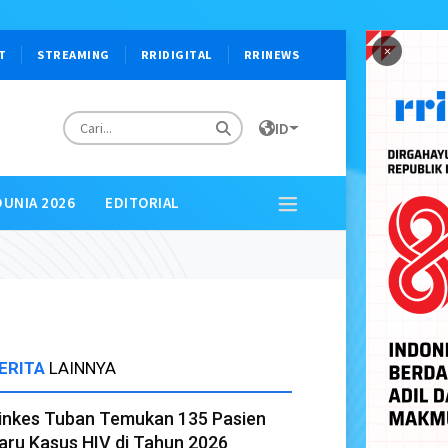
×
T
STREAMING
RRIDIGITAL
RRINEWS
ID
DUNIA 2026
EDITORIAL
ERITA
LAINNYA
inkes Tuban Temukan 135 Pasien
aru Kasus HIV di Tahun 2026