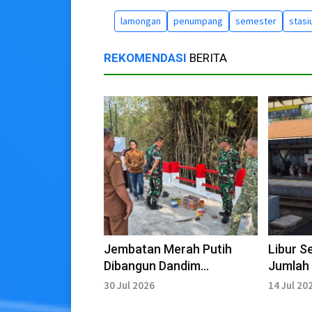
lamongan
penumpang
semester
stasi
REKOMENDASI
BERITA
Jembatan Merah Putih
Libur S
Dibangun Dandim
Jumlah
Lamongan Dorong Jalur
Stasiu
30 Jul 2026
14 Jul 20
Perekonomian
Mening