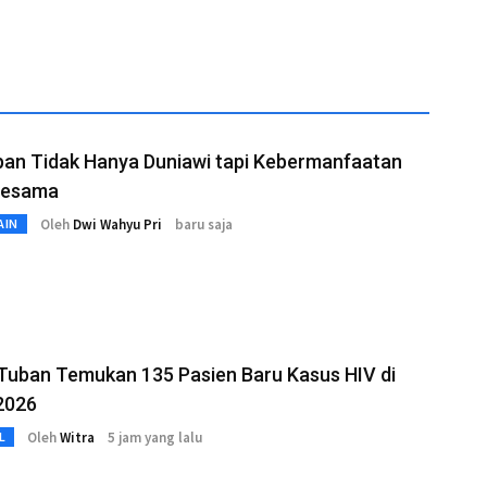
pan Tidak Hanya Duniawi tapi Kebermanfaatan
Sesama
Oleh
Dwi Wahyu Pri
baru saja
AIN
Tuban Temukan 135 Pasien Baru Kasus HIV di
2026
Oleh
Witra
5 jam yang lalu
L