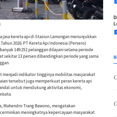
D
L
)
a jasa kereta api di Stasiun Lamongan menunjukkan
Tahun 2026. PT Kereta Api Indonesia (Persero)
banyak 149.252 pelanggan dilayani selama periode
at sekitar 13 persen dibandingkan periode yang sama
B
ggan.
 menjadi indikator tingginya mobilitas masyarakat
paian tersebut juga memperkuat peran kereta api
 andal untuk mendukung aktivitas ekonomi,
isata.
a, Mahendro Trang Bawono, mengatakan
cerminkan meningkatnya kepercayaan masyarakat