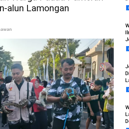
lun-alun Lamongan
W
rmawan
I
J
J
D
L
W
L
D