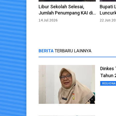
Libur Sekolah Selesai,
Bupati
Jumlah Penumpang KAI di
Luncurk
Stasiun Lamongan
Lentera
14 Jul 2026
22 Jun 2
Meningkat
Budaya
BERITA
TERBARU LAINNYA
Dinkes 
Tahun 
REGIONA