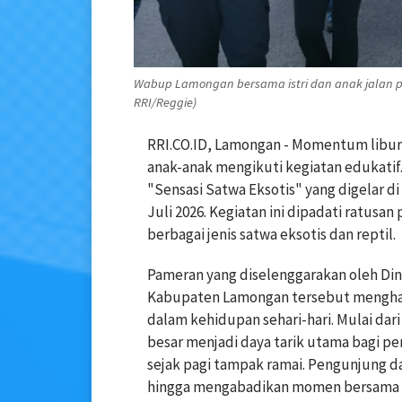
Wabup Lamongan bersama istri dan anak jalan pa
RRI/Reggie)
RRI.CO.ID, Lamongan - Momentum libur
anak-anak mengikuti kegiatan edukati
"Sensasi Satwa Eksotis" yang digelar 
Juli 2026. Kegiatan ini dipadati ratusa
berbagai jenis satwa eksotis dan reptil.
Pameran yang diselenggarakan oleh Di
Kabupaten Lamongan tersebut menghad
dalam kehidupan sehari-hari. Mulai dar
besar menjadi daya tarik utama bagi p
sejak pagi tampak ramai. Pengunjung da
hingga mengabadikan momen bersama 