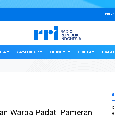
RRINE
AGA
GAYA HIDUP
EKONOMI
HUKUM
PIALA 
B
D
usan Warga Padati Pameran
B