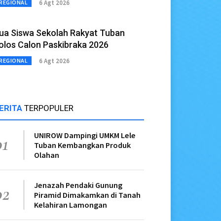
6 Agt 2026
REGIONAL
ua Siswa Sekolah Rakyat Tuban
olos Calon Paskibraka 2026
6 Agt 2026
REGIONAL
ERITA
TERPOPULER
UNIROW Dampingi UMKM Lele
01
Tuban Kembangkan Produk
Olahan
Jenazah Pendaki Gunung
02
Piramid Dimakamkan di Tanah
Kelahiran Lamongan