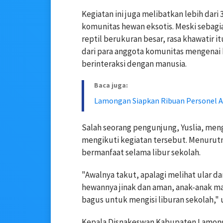
Kegiatan ini juga melibatkan lebih dari
komunitas hewan eksotis. Meski sebagi
reptil berukuran besar, rasa khawatir 
dari para anggota komunitas mengenai k
berinteraksi dengan manusia.
Baca juga:
Lamongan Siapkan Ribuan Personel A
Salah seorang pengunjung, Yuslia, me
mengikuti kegiatan tersebut. Menurutn
bermanfaat selama libur sekolah.
"Awalnya takut, apalagi melihat ular da
hewannya jinak dan aman, anak-anak ma
bagus untuk mengisi liburan sekolah," 
Kepala Disnakeswan Kabupaten Lamong