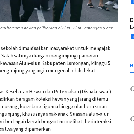
D
L
gi bersama hewan peliharaan di Alun - Alun Lamongan (Foto:
 sekolah dimanfaatkan masyarakat untuk mengajak
f. Salah satunya dengan mengunjungi pameran
di kawasan Alun-alun Kabupaten Lamongan, Minggu 5
B
n pengunjung yang ingin mengenal lebih dekat
nas Kesehatan Hewan dan Peternakan (Disnakeswan)
irkan beragam koleksi hewan yang jarang ditemui
i musang, kura-kura, iguana hingga ular berukuran
engunjung, khususnya anak-anak. Suasana alun-alun
ri berbagai daerah bergantian melihat, berinteraksi,
satwa yang dipamerkan.