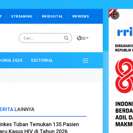
×
T
STREAMING
RRIDIGITAL
RRINEWS
ID
DUNIA 2026
EDITORIAL
ERITA
LAINNYA
inkes Tuban Temukan 135 Pasien
aru Kasus HIV di Tahun 2026