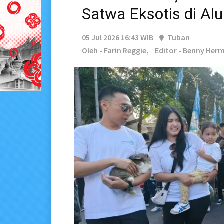
Satwa Eksotis di A
05 Jul 2026 16:43 WIB
Tuban
Oleh - Farin Reggie,
Editor - Benny He