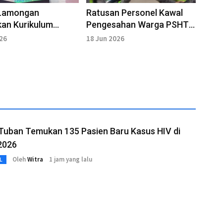
 Lamongan
Ratusan Personel Kawal
an Kurikulum
Pengesahan Warga PSHT
, PAUD Berbasis
Tuban
026
18 Jun 2026
 Lokal
Tuban Temukan 135 Pasien Baru Kasus HIV di
2026
Oleh
Witra
1 jam yang lalu
L