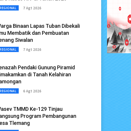
7 Agt 2026
REGIONAL
arga Binaan Lapas Tuban Dibekali
lmu Membatik dan Pembuatan
enang Siwalan
7 Agt 2026
REGIONAL
enazah Pendaki Gunung Piramid
imakamkan di Tanah Kelahiran
amongan
6 Agt 2026
REGIONAL
asev TMMD Ke-129 Tinjau
angsung Program Pembangunan
esa Tlemang