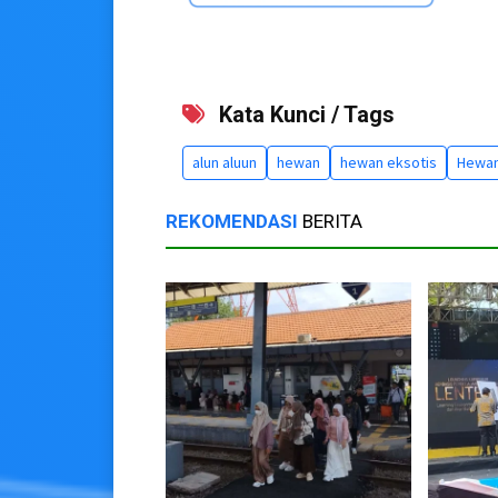
Kata Kunci / Tags
alun aluun
hewan
hewan eksotis
Hewan
REKOMENDASI
BERITA