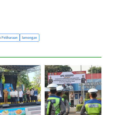
 Peliharaan
lamongan