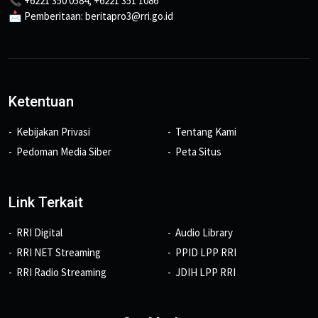
📞 +6221 350 0584, +6221 351 1086
📩 Pemberitaan: beritapro3@rri.go.id
Ketentuan
Kebijakan Privasi
Tentang Kami
Pedoman Media Siber
Peta Situs
Link Terkait
RRI Digital
Audio Library
RRI NET Streaming
PPID LPP RRI
RRI Radio Streaming
JDIH LPP RRI