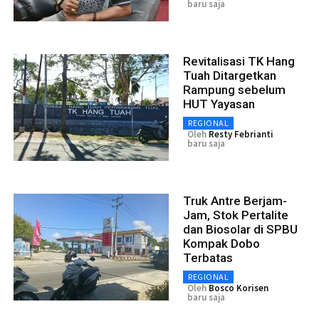
baru saja
Revitalisasi TK Hang
Tuah Ditargetkan
Rampung sebelum
HUT Yayasan
REGIONAL
Oleh
Resty Febrianti
baru saja
Truk Antre Berjam-
Jam, Stok Pertalite
dan Biosolar di SPBU
Kompak Dobo
Terbatas
REGIONAL
Oleh
Bosco Korisen
baru saja