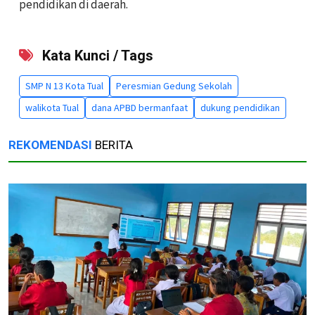
pendidikan di daerah.
Kata Kunci / Tags
SMP N 13 Kota Tual
Peresmian Gedung Sekolah
walikota Tual
dana APBD bermanfaat
dukung pendidikan
REKOMENDASI
BERITA