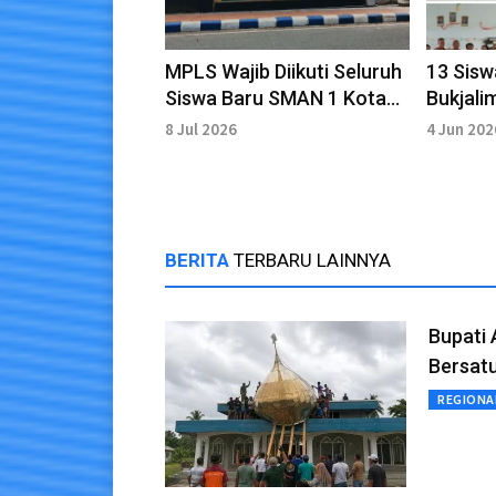
MPLS Wajib Diikuti Seluruh
13 Sisw
Siswa Baru SMAN 1 Kota
Bukjalim
Tual
Sekola
8 Jul 2026
4 Jun 202
BERITA
TERBARU LAINNYA
Bupati 
Bersatu
REGIONA