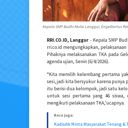
Kepala SMP Budhi Mulia Langgur, Engelbertus Retto
RRI.CO.ID, Langgur
- Kepala SMP Budh
rri.co.id mengungkapkan, pelaksanaan 
Pihaknya melaksanakan TKA pada Gelo
agenda ujian, Senin (6/4/2026).
“Kita memilih kelembang pertama yakni
sesi, jadi kita bersyukur karena punya
itu berisi dua kelompok, jadi satu kelo
untuk sesi pertama yang 46 siswa,
mengikuti pelaksanaan TKA,’ucapnya.
Baca juga:
Kadisdik Minta Masyarakat Tenang & T