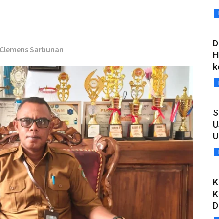
D
- Clemens Sarbunan
H
k
S
U
U
K
K
D