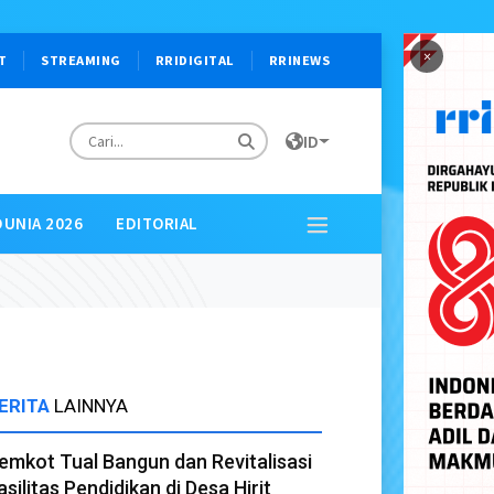
×
T
STREAMING
RRIDIGITAL
RRINEWS
ID
DUNIA 2026
EDITORIAL
ERITA
LAINNYA
emkot Tual Bangun dan Revitalisasi
asilitas Pendidikan di Desa Hirit