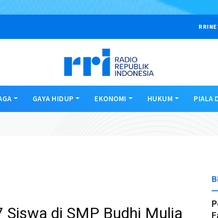
RRINE
AGA
GAYA HIDUP
EKONOMI
HUKUM
PIALA 
B
P
37 Siswa di SMP Budhi Mulia
F