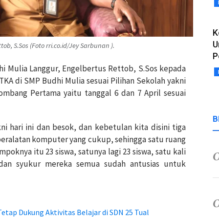
K
U
b, S.Sos (Foto rri.co.id/Jey Sarbunan ).
P
i Mulia Langgur, Engelbertus Rettob, S.Sos kepada
TKA di SMP Budhi Mulia sesuai Pilihan Sekolah yakni
mbang Pertama yaitu tanggal 6 dan 7 April sesuai
B
 hari ini dan besok, dan kebetulan kita disini tiga
 peralatan komputer yang cukup, sehingga satu ruang
mpoknya itu 23 siswa, satunya lagi 23 siswa, satu kali
 dan syukur mereka semua sudah antusias untuk
etap Dukung Aktivitas Belajar di SDN 25 Tual