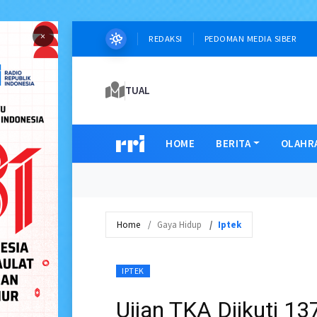
×
REDAKSI
PEDOMAN MEDIA SIBER
TUAL
HOME
BERITA
OLAHR
Home
Gaya Hidup
Iptek
IPTEK
Ujian TKA Diikuti 1