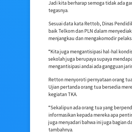
Jadi kita berharap semoga tidak ada gan
tegasnya.
Sesuai data kata Rettob, Dinas Pendidi
baik Telkom dan PLN dalam menyediakan
menjangkau dan mengakomodir pelaksan
“Kita juga mengantisipasi hal-hal kondi
sekolah juga berupaya supaya mendapa
mengantisipasi andai ada gangguan ja
Retton menyoroti pernyataan orang t
Ujian pertanda orang tua bersedia mer
kegiatan TKA.
“Sekalipun ada orang tua yang berpenda
informasikan kepada mereka apa penti
juga menyadari bahwa ini juga bagian d
tambahnya.