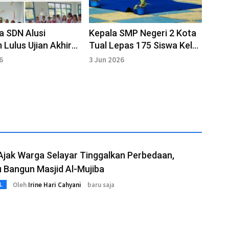
a SDN Alusi
Kepala SMP Negeri 2 Kota
 Lulus Ujian Akhir
Tual Lepas 175 Siswa Kelas
h Tahun 2026
IX dengan Penuh Haru
6
3 Jun 2026
Ajak Warga Selayar Tinggalkan Perbedaan,
 Bangun Masjid Al-Mujiba
Oleh
Irine Hari Cahyani
baru saja
L