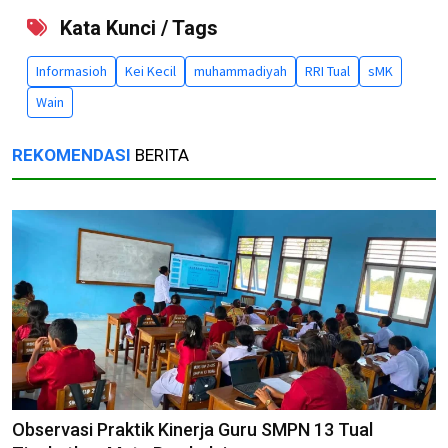
Kata Kunci / Tags
Informasioh
Kei Kecil
muhammadiyah
RRI Tual
sMK
Wain
REKOMENDASI
BERITA
Observasi Praktik Kinerja Guru SMPN 13 Tual