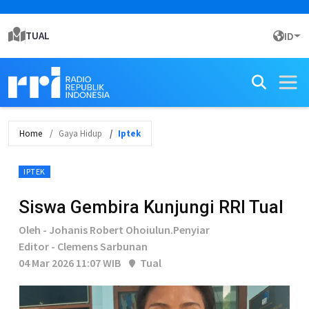
TUAL
ID
Home
Gaya Hidup
Iptek
IPTEK
Siswa Gembira Kunjungi RRI Tual
Oleh - Johanis Robert Ohoiulun.Penyiar
Editor - Clemens Sarbunan
04 Mar 2026 11:07 WIB
Tual