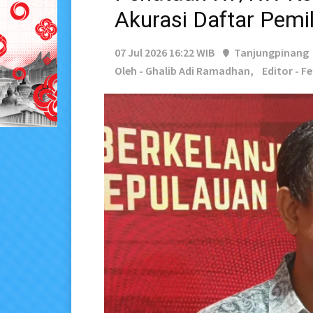
Akurasi Daftar Pemi
07 Jul 2026 16:22 WIB
Tanjungpinang
Oleh - Ghalib Adi Ramadhan,
Editor - F