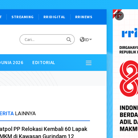
×
T
STREAMING
RRIDIGITAL
RRINEWS
ID
DUNIA 2026
EDITORIAL
ERITA
LAINNYA
atpol PP Relokasi Kembali 60 Lapak
MKM di Kawasan Gurindam 12