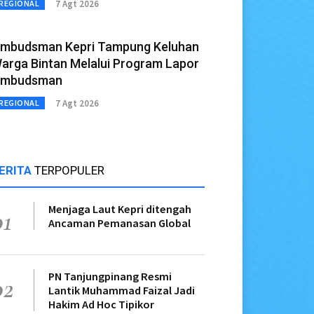
7 Agt 2026
REGIONAL
mbudsman Kepri Tampung Keluhan
arga Bintan Melalui Program Lapor
mbudsman
7 Agt 2026
REGIONAL
ERITA
TERPOPULER
Menjaga Laut Kepri ditengah
01
Ancaman Pemanasan Global
PN Tanjungpinang Resmi
02
Lantik Muhammad Faizal Jadi
Hakim Ad Hoc Tipikor