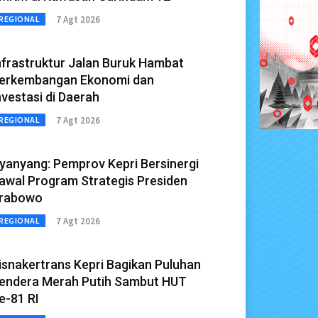
7 Agt 2026
REGIONAL
nfrastruktur Jalan Buruk Hambat
erkembangan Ekonomi dan
nvestasi di Daerah
7 Agt 2026
REGIONAL
yanyang: Pemprov Kepri Bersinergi
awal Program Strategis Presiden
rabowo
7 Agt 2026
REGIONAL
isnakertrans Kepri Bagikan Puluhan
endera Merah Putih Sambut HUT
e-81 RI