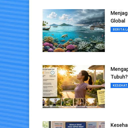
Menjag
Global
BERITA L
Mengap
Tubuh?
KESEHAT
Keseha