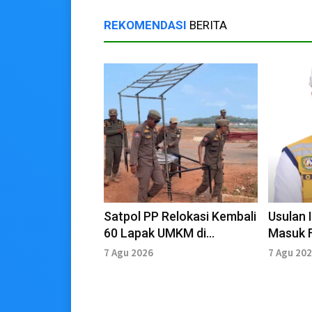
REKOMENDASI
BERITA
Satpol PP Relokasi Kembali
Usulan 
60 Lapak UMKM di
Masuk F
Kawasan Gurindam 12
Menung
7 Agu 2026
7 Agu 20