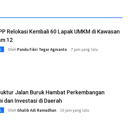
 PP Relokasi Kembali 60 Lapak UMKM di Kawasan
am 12
Oleh
Pandu Fikri Tegar Agnianto
7 jam yang lalu
L
truktur Jalan Buruk Hambat Perkembangan
 dan Investasi di Daerah
Oleh
Ghalib Adi Ramadhan
10 jam yang lalu
L