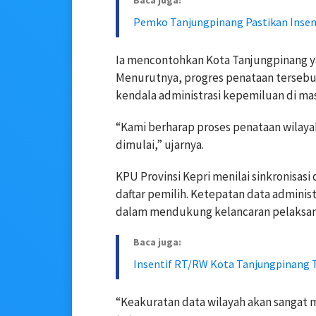
Baca juga:
Pemko Tanjungpinang Pastikan Insent
Ia mencontohkan Kota Tanjungpinang y
Menurutnya, progres penataan tersebut
kendala administrasi kepemiluan di m
“Kami berharap proses penataan wilaya
dimulai,” ujarnya.
KPU Provinsi Kepri menilai sinkronisasi
daftar pemilih. Ketepatan data administ
dalam mendukung kelancaran pelaksan
Baca juga:
Insentif RT/RW Kota Tanjungpinang T
“Keakuratan data wilayah akan sangat 