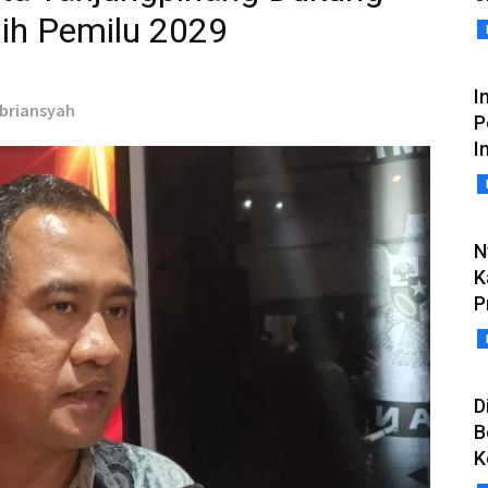
lih Pemilu 2029
I
ebriansyah
P
I
N
K
P
D
B
K