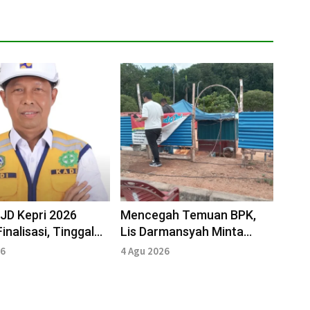
IJD Kepri 2026
Mencegah Temuan BPK,
inalisasi, Tinggal
Lis Darmansyah Minta
gu Inpres Presiden
Pedagang Gurindam 12
26
4 Agu 2026
Pindah