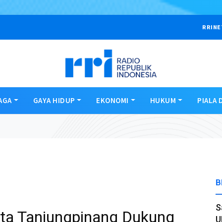
RRINE
AGA
GAYA HIDUP
EKONOMI
HUKUM
PIALA 
B
S
ta Tanjungpinang Dukung
U