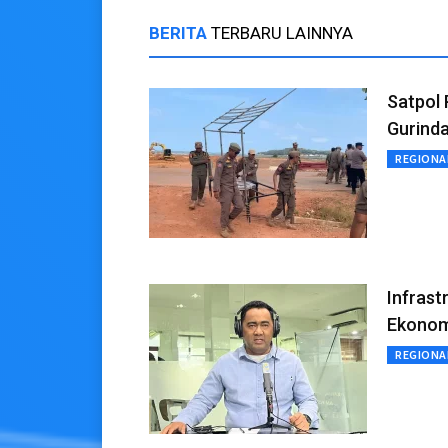
BERITA
TERBARU LAINNYA
Satpol
Gurind
REGIONA
Infras
Ekonomi
REGIONA