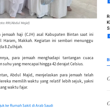
R
K
to: RRI/Abdul Majid)
S
n jemaah haji (CJH) asal Kabupaten Bintan saat ini
il Haram, Makkah. Kegiatan ini sembari menunggu
a 8 Zulhijah.
nnya, para jemaah menghadapi tantangan cuaca
B
 suhu yang mencapai hingga 42 derajat Celsius.
tan, Abdul Majid, menjelaskan para jemaah telah
ereka memilih waktu yang relatif lebih sejuk, yakni
ang waktu fajar.
uk ke Rumah Sakit di Arab Saudi