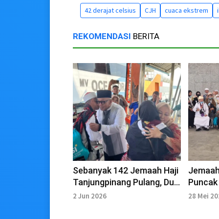
42 derajat celsius
CJH
cuaca ekstrem
REKOMENDASI
BERITA
Sebanyak 142 Jemaah Haji
Jemaah 
Tanjungpinang Pulang, Dua
Puncak 
Masih Dirawat
2 Jun 2026
28 Mei 2