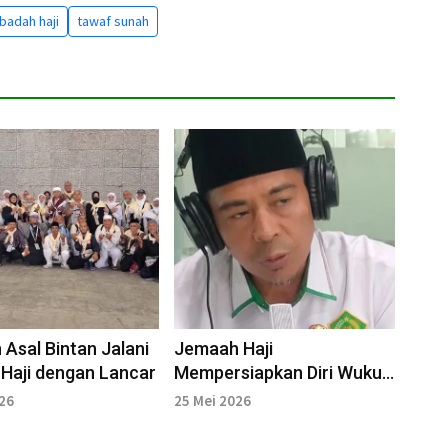
ibadah haji
tawaf sunah
Asal Bintan Jalani
Jemaah Haji
Haji dengan Lancar
Mempersiapkan Diri Wukuf
di Arafah
026
25 Mei 2026