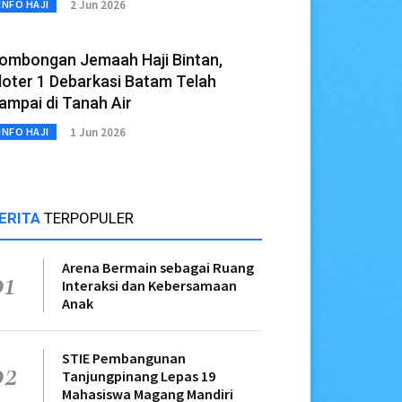
2 Jun 2026
INFO HAJI
ombongan Jemaah Haji Bintan,
loter 1 Debarkasi Batam Telah
ampai di Tanah Air
1 Jun 2026
INFO HAJI
ERITA
TERPOPULER
Arena Bermain sebagai Ruang
01
Interaksi dan Kebersamaan
Anak
STIE Pembangunan
02
Tanjungpinang Lepas 19
Mahasiswa Magang Mandiri