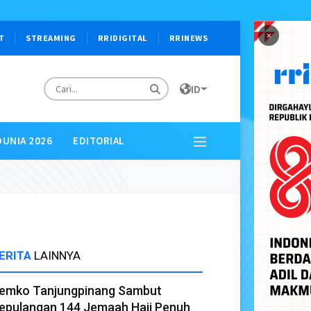
×
T
STREAMING
RRIDIGITAL
RRINEWS
ID
DUNIA 2026
EDITORIAL
ERITA
LAINNYA
emko Tanjungpinang Sambut
epulangan 144 Jemaah Haji Penuh