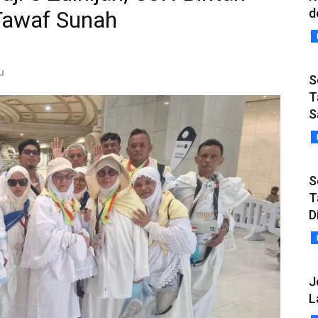
d
Tawaf Sunah
u
S
T
S
S
T
D
J
L