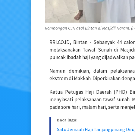
Rombongan CJH asal Bintan di Masjidil Haram. (Fo
RRI.CO.ID, Bintan - Sebanyak 44 calo
melaksanakan Tawaf Sunah di Masjid
puncak ibadah haji yang dijadwalkan pad
Namun demikian, dalam pelaksanaa
ekstrem di Makkah. Diperkirakan dengan
Ketua Petugas Haji Daerah (PHD) Bin
menyiasati pelaksanaan tawaf sunah. M
pada sore hari, malam hari, serta menjel
Baca juga:
Satu Jemaah Haji Tanjungpinang Diruj