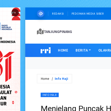
×
REDAKSI
PEDOMAN MEDIA SIBER
TANJUNGPINANG
HOME
BERITA
OLAHR
Home
Info Haji
INFO HAJI
Menjelang Puncak Ha