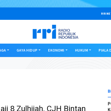
RRINE
AGA
GAYA HIDUP
EKONOMI
HUKUM
PIALA 
B
P
ji 8 Zulhijah, CJH Bintan
K