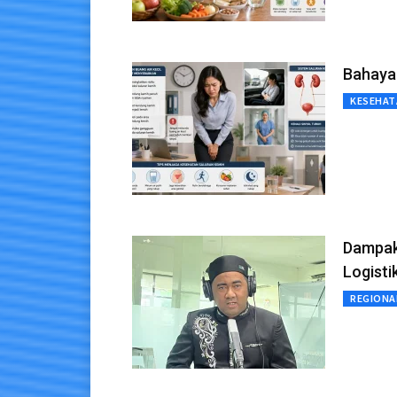
Bahaya 
KESEHAT
Dampak
Logisti
REGIONA