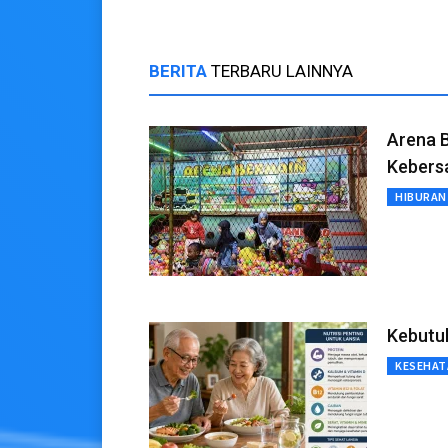
BERITA
TERBARU LAINNYA
Arena B
Kebers
HIBURAN
Kebutuh
KESEHAT