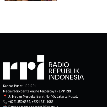
Kantor Pusat LPP RRI
Media radio berita online terpercaya - LPP RRI
📍 Jl. Medan Merdeka Barat No.4-5, Jakarta Pusat.
📞 +6221 350 0584, +6221 351 1086
📩 Pemberitaan: beritapro3@rri.go.id