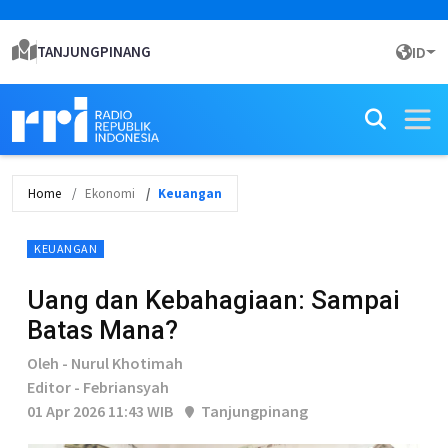
TANJUNGPINANG
ID
Home
Ekonomi
Keuangan
KEUANGAN
Uang dan Kebahagiaan: Sampai
Batas Mana?
Oleh - Nurul Khotimah
Editor - Febriansyah
01 Apr 2026 11:43 WIB
Tanjungpinang