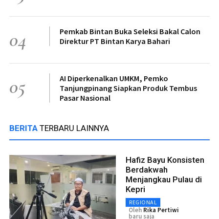
Pemkab Bintan Buka Seleksi Bakal Calon
04
Direktur PT Bintan Karya Bahari
AI Diperkenalkan UMKM, Pemko
05
Tanjungpinang Siapkan Produk Tembus
Pasar Nasional
BERITA
TERBARU LAINNYA
Hafiz Bayu Konsisten
Berdakwah
Menjangkau Pulau di
Kepri
REGIONAL
Oleh
Rika Pertiwi
baru saja