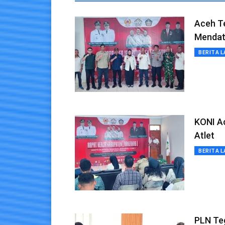
Aceh T
Menda
BERITA L
KONI A
Atlet
BERITA L
PLN Te