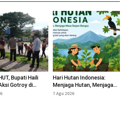
HUT, Bupati Haili
Hari Hutan Indonesia:
Aksi Gotroy di
Menjaga Hutan, Menjaga
 Alun
Masa Depan Bangsa
26
7 Agu 2026