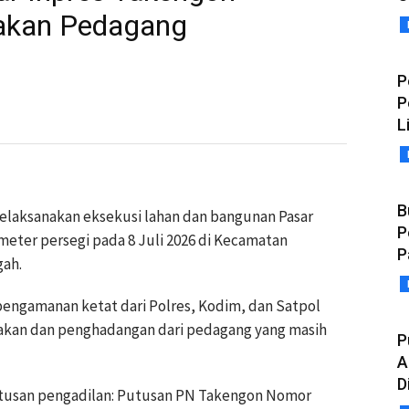
lakan Pedagang
P
P
L
B
elaksanakan eksekusi lahan dan bangunan Pasar
P
 meter persegi pada 8 Juli 2026 di Kecamatan
P
ah.
engamanan ketat dari Polres, Kodim, dan Satpol
kan dan penghadangan dari pedagang yang masih
P
A
D
utusan pengadilan: Putusan PN Takengon Nomor