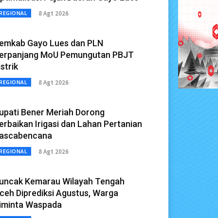
8 Agt 2026
REGIONAL
emkab Gayo Lues dan PLN
erpanjang MoU Pemungutan PBJT
istrik
8 Agt 2026
REGIONAL
upati Bener Meriah Dorong
erbaikan Irigasi dan Lahan Pertanian
ascabencana
8 Agt 2026
REGIONAL
uncak Kemarau Wilayah Tengah
ceh Diprediksi Agustus, Warga
iminta Waspada