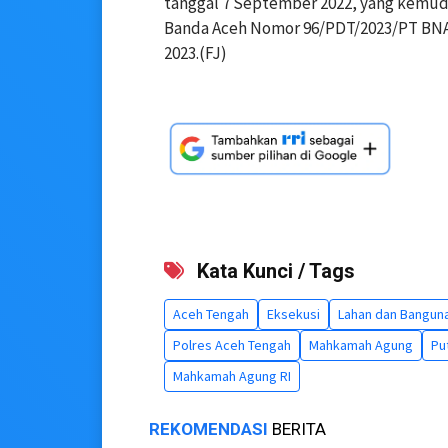
tanggal 7 September 2022, yang kemudi
Banda Aceh Nomor 96/PDT/2023/PT BNA,
2023.(FJ)
Kata Kunci / Tags
Aceh Tengah
Eksekusi
Lahan dan Bangun
Polres Aceh Tengah
Mahkamah Agung
Pu
Mahkamah Agung RI
REKOMENDASI
BERITA