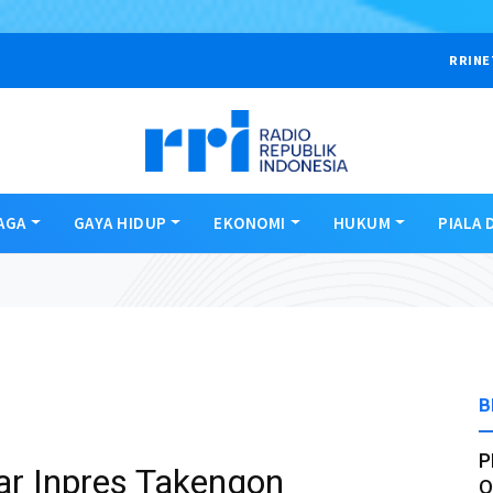
RRINE
AGA
GAYA HIDUP
EKONOMI
HUKUM
PIALA 
B
P
ar Inpres Takengon
O