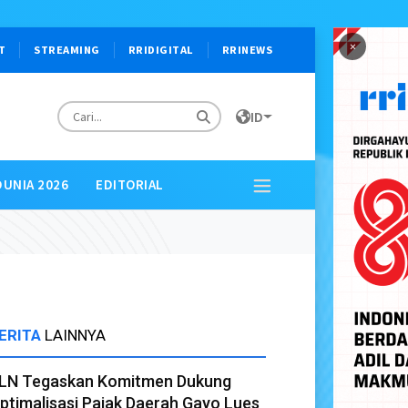
×
T
STREAMING
RRIDIGITAL
RRINEWS
ID
DUNIA 2026
EDITORIAL
ERITA
LAINNYA
LN Tegaskan Komitmen Dukung
ptimalisasi Pajak Daerah Gayo Lues