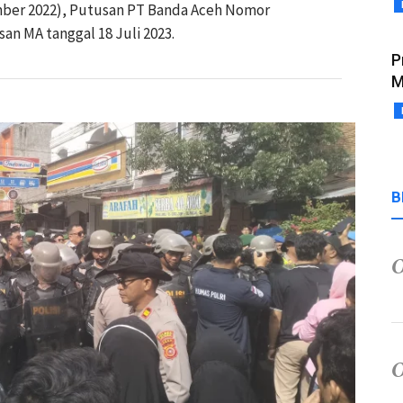
mber 2022), Putusan PT Banda Aceh Nomor
n MA tanggal 18 Juli 2023.
P
M
B