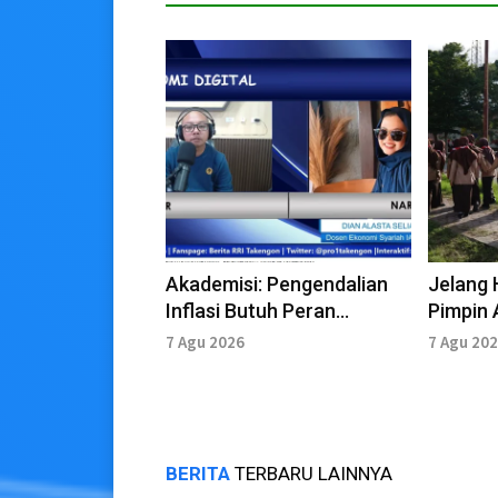
Akademisi: Pengendalian
Jelang 
Inflasi Butuh Peran
Pimpin 
Pemerintah
Musara
7 Agu 2026
7 Agu 20
BERITA
TERBARU LAINNYA