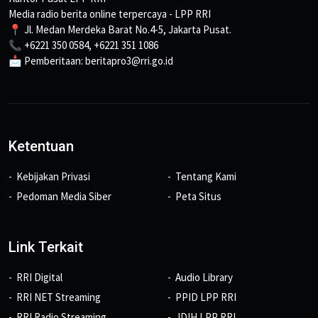
Media radio berita online terpercaya - LPP RRI
📍 Jl. Medan Merdeka Barat No.4-5, Jakarta Pusat.
📞 +6221 350 0584, +6221 351 1086
📩 Pemberitaan: beritapro3@rri.go.id
Ketentuan
Kebijakan Privasi
Tentang Kami
Pedoman Media Siber
Peta Situs
Link Terkait
RRI Digital
Audio Library
RRI NET Streaming
PPID LPP RRI
RRI Radio Streaming
JDIH LPP RRI