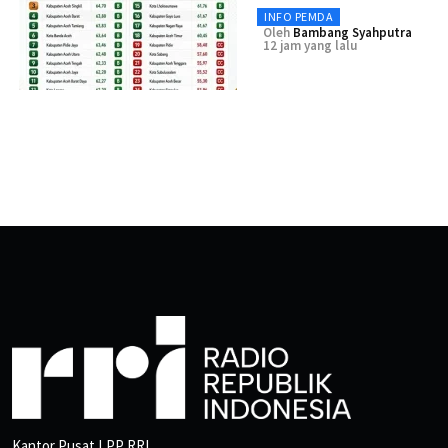
INFO PEMDA
Oleh
Bambang Syahputra
12 jam yang lalu
Kantor Pusat LPP RRI