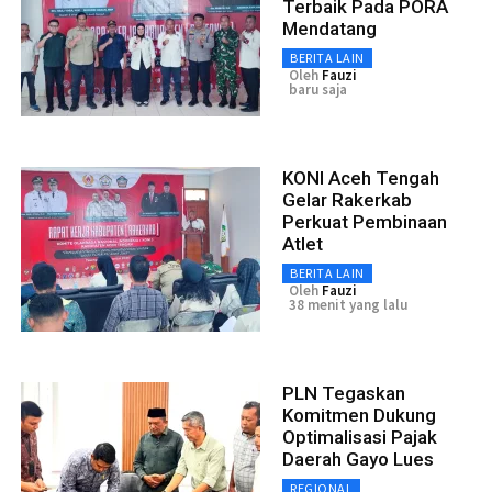
Terbaik Pada PORA
Mendatang
BERITA LAIN
Oleh
Fauzi
baru saja
KONI Aceh Tengah
Gelar Rakerkab
Perkuat Pembinaan
Atlet
BERITA LAIN
Oleh
Fauzi
38 menit yang lalu
PLN Tegaskan
Komitmen Dukung
Optimalisasi Pajak
Daerah Gayo Lues
REGIONAL