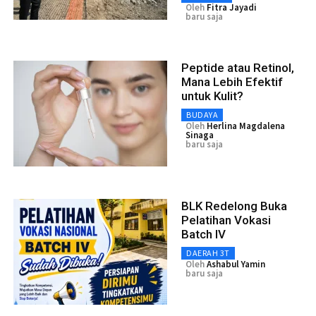
Oleh
Fitra Jayadi
baru saja
Peptide atau Retinol,
Mana Lebih Efektif
untuk Kulit?
BUDAYA
Oleh
Herlina Magdalena
Sinaga
baru saja
BLK Redelong Buka
Pelatihan Vokasi
Batch IV
DAERAH 3T
Oleh
Ashabul Yamin
baru saja