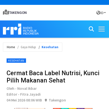
TAKENGON
ID
Home
Gaya Hidup
Kesehatan
KESEHATAN
Cermat Baca Label Nutrisi, Kunci
Pilih Makanan Sehat
Oleh - Noval Ikbar
Editor - Fitra Jayadi
04 Mei 2026 08:06 WIB
Takengon