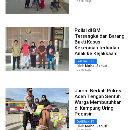
baru saja
Polisi di BM
Tersangka dan Barang
Bukti Kasus
Kekerasan terhadap
Anak ke Kejaksaan
DAERAH 3T
Oleh
Mohd. Sanusi
baru saja
Jumat Berkah Polres
Aceh Tengah Sentuh
Warga Membutuhkan
di Kampung Uring
Pegasin
DAERAH 3T
Oleh
Mohd. Sanusi
baru saja