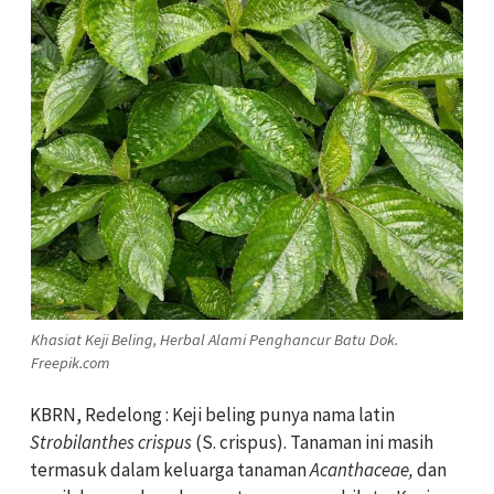
Khasiat Keji Beling, Herbal Alami Penghancur Batu Dok.
Freepik.com
KBRN, Redelong : Keji beling punya nama latin
Strobilanthes crispus
(S. crispus). Tanaman ini masih
termasuk dalam keluarga tanaman
Acanthaceae,
dan