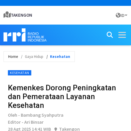
TAKENGON
ID
Home
Gaya Hidup
Kesehatan
KESEHATAN
Kemenkes Dorong Peningkatan
dan Pemerataan Layanan
Kesehatan
Oleh - Bambang Syahputra
Editor - Ari Binsar
28 Agt 2025 14:41 WIB
Takengon