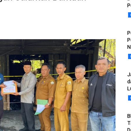
P
P
P
N
J
d
L
B
T
D