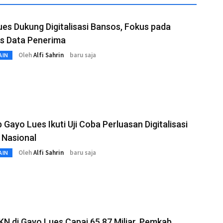
es Dukung Digitalisasi Bansos, Fokus pada
as Data Penerima
Oleh
Alfi Sahrin
baru saja
AIN
Gayo Lues Ikuti Uji Coba Perluasan Digitalisasi
 Nasional
Oleh
Alfi Sahrin
baru saja
AIN
KN di Gayo Lues Capai 65,87 Miliar, Pemkab