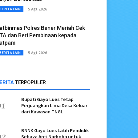
5 Agt 2026
BERITA LAIN
atbinmas Polres Bener Meriah Cek
TA dan Beri Pembinaan kepada
atpam
5 Agt 2026
BERITA LAIN
ERITA
TERPOPULER
Bupati Gayo Lues Tetap
01
Perjuangkan Lima Desa Keluar
dari Kawasan TNGL
BNNK Gayo Lues Latih Pendidik
02
Sebaya Anti Narkoba untuk