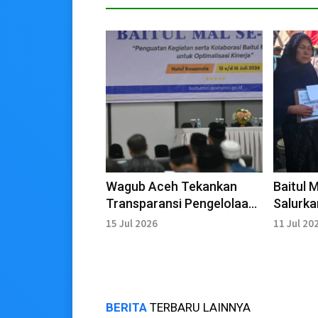
Wagub Aceh Tekankan
Baitul 
Transparansi Pengelolaan
Salurk
Zakat
Kebakar
15 Jul 2026
11 Jul 20
BERITA
TERBARU LAINNYA