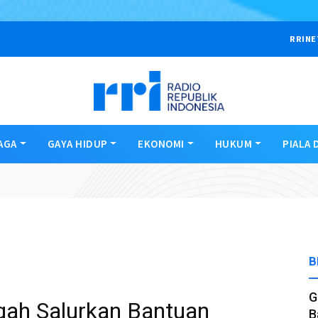
RRINE
AGA
GAYA HIDUP
EKONOMI
HUKUM
PIALA 
B
G
gah Salurkan Bantuan
B