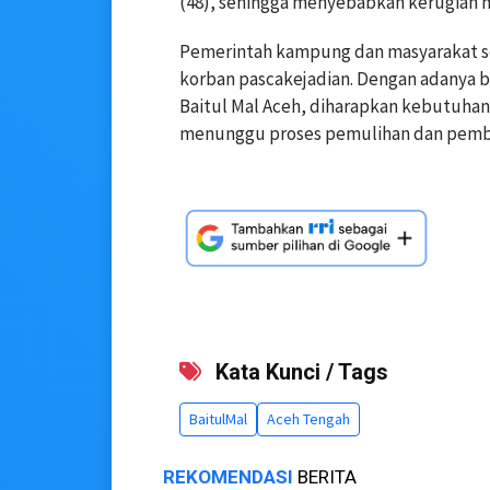
(48), sehingga menyebabkan kerugian m
Pemerintah kampung dan masyarakat 
korban pascakejadian. Dengan adanya b
Baitul Mal Aceh, diharapkan kebutuha
menunggu proses pemulihan dan pemba
Kata Kunci / Tags
BaitulMal
Aceh Tengah
REKOMENDASI
BERITA