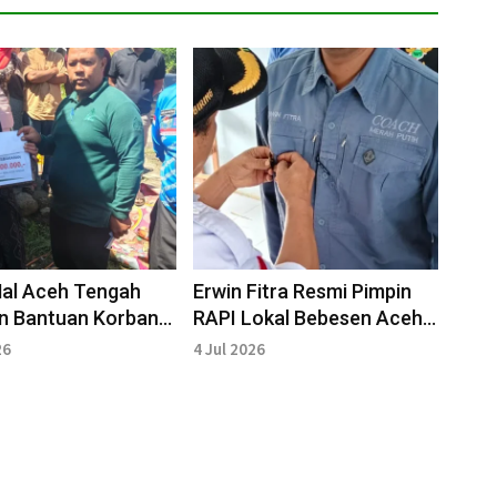
Mal Aceh Tengah
Erwin Fitra Resmi Pimpin
an Bantuan Korban
RAPI Lokal Bebesen Aceh
an Dedingin
Tengah
26
4 Jul 2026