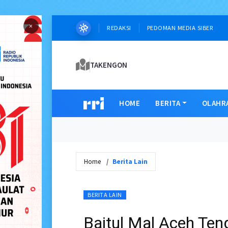
×
REDAKSI
PEDOMAN MEDIA SIBER
TAKENGON
HOME
BERITA
OLAHR
Home
Berita Lain
BERITA LAIN
Baitul Mal Aceh Ten