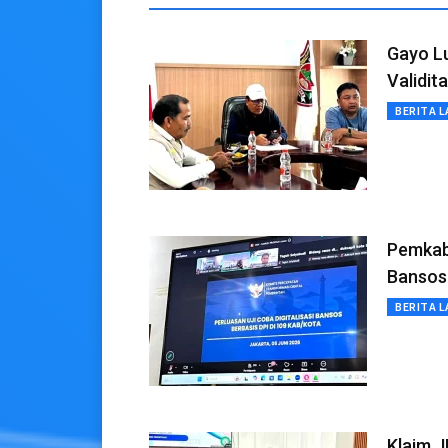
Gayo Lu
Validit
BERITA L
Pemkab 
Bansos
BERITA L
Klaim J