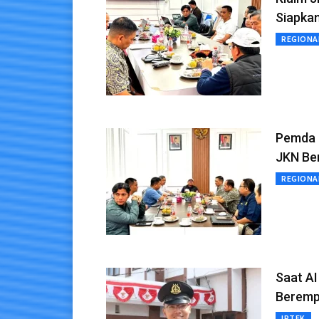
Siapka
REGIONA
Pemda G
JKN Be
REGIONA
Saat AI
Beremp
IPTEK