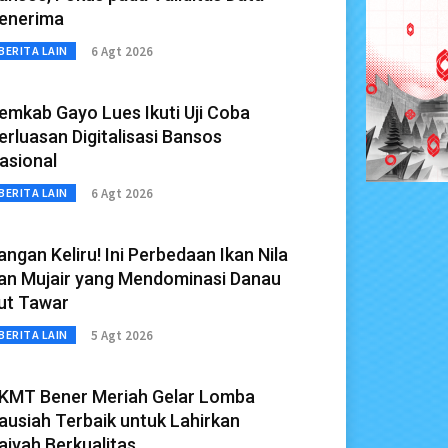
enerima
6 Agt 2026
BERITA LAIN
emkab Gayo Lues Ikuti Uji Coba
erluasan Digitalisasi Bansos
asional
6 Agt 2026
BERITA LAIN
angan Keliru! Ini Perbedaan Ikan Nila
an Mujair yang Mendominasi Danau
ut Tawar
5 Agt 2026
BERITA LAIN
KMT Bener Meriah Gelar Lomba
ausiah Terbaik untuk Lahirkan
aiyah Berkualitas