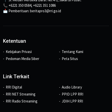
📞 +6221 350 0584, +6221 351 1086
📩 Pemberitaan: beritapro3@rri.go.id
Ketentuan
Kebijakan Privasi
Tentang Kami
Pedoman Media Siber
Peta Situs
Link Terkait
RRI Digital
Audio Library
RRI NET Streaming
PPID LPP RRI
RRI Radio Streaming
JDIH LPP RRI