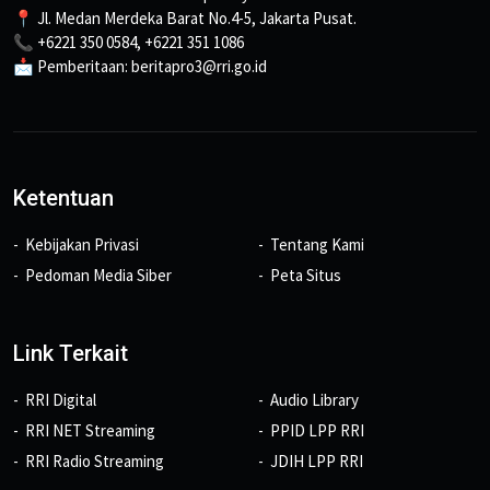
📍 Jl. Medan Merdeka Barat No.4-5, Jakarta Pusat.
📞 +6221 350 0584, +6221 351 1086
📩 Pemberitaan: beritapro3@rri.go.id
Ketentuan
Kebijakan Privasi
Tentang Kami
Pedoman Media Siber
Peta Situs
Link Terkait
RRI Digital
Audio Library
RRI NET Streaming
PPID LPP RRI
RRI Radio Streaming
JDIH LPP RRI