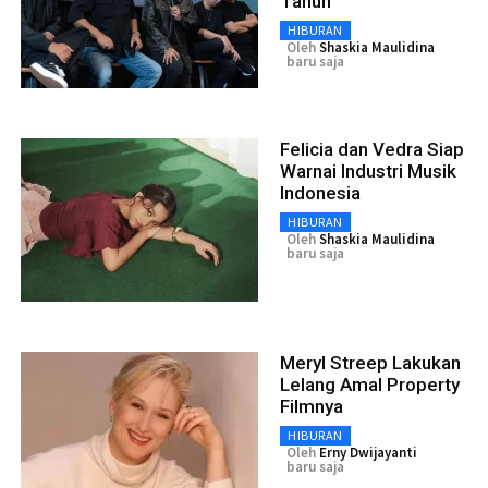
Tahun
HIBURAN
Oleh
Shaskia Maulidina
baru saja
Felicia dan Vedra Siap
Warnai Industri Musik
Indonesia
HIBURAN
Oleh
Shaskia Maulidina
baru saja
Meryl Streep Lakukan
Lelang Amal Property
Filmnya
HIBURAN
Oleh
Erny Dwijayanti
baru saja