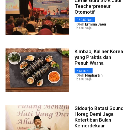
Cetak Guru SMK Jadi
Teacherpreneur
Otomotif
REGIONAL
Oleh
Ermina Jaen
baru saja
Kimbab, Kuliner Korea
yang Praktis dan
Penuh Warna
KULINER
Oleh
Mujihartin
baru saja
Sidoarjo Batasi Sound
Horeg Demi Jaga
Ketertiban Bulan
Kemerdekaan