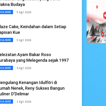
akna Budaya
5 Agt 2026
KULINER
laze Cake, Keindahan dalam Setiap
apisan Kue
5 Agt 2026
KULINER
elezatan Ayam Bakar Roso
urabaya yang Melegenda sejak 1997
4 Agt 2026
KULINER
engulang Kenangan Idulfitri di
umah Nenek, Reny Sukses Bangun
uliner D’Delimar
1 Agt 2026
KULINER