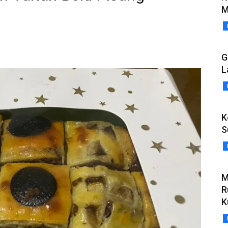
M
G
L
K
S
M
R
K