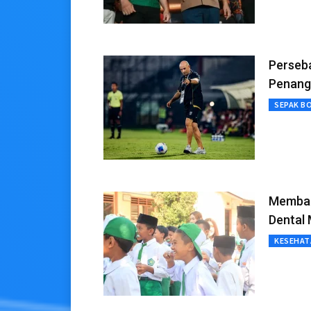
Perseba
Penang
SEPAK B
Memban
Dental
KESEHAT