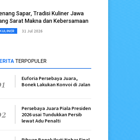
enang Sapar, Tradisi Kuliner Jawa
ang Sarat Makna dan Kebersamaan
31 Jul 2026
KULINER
ERITA
TERPOPULER
Euforia Persebaya Juara,
01
Bonek Lakukan Konvoi di Jalan
Persebaya Juara Piala Presiden
02
2026 usai Tundukkan Persib
lewat Adu Penalti
Ribuan Bonek Ikuti Nobar Final