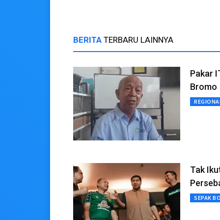
BERITA
TERBARU LAINNYA
Pakar 
Bromo
REGIONA
Tak Iku
Perseb
SEPAK B