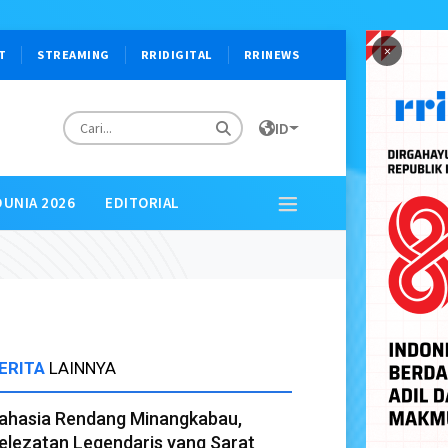
×
T
STREAMING
RRIDIGITAL
RRINEWS
ID
DUNIA 2026
EDITORIAL
ERITA
LAINNYA
ahasia Rendang Minangkabau,
elezatan Legendaris yang Sarat