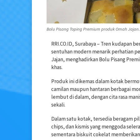
Bolu Pisang Toping Premium produk Omah Jajan. 
RRI.CO.ID, Surabaya – Tren kudapan be
sentuhan modern menarik perhatian pe
Jajan, menghadirkan Bolu Pisang Premi
khas.
Produk ini dikemas dalam kotak bermot
camilan maupun hantaran berbagai mom
lembut di dalam, dengan cita rasa man
sekali.
Dalam satu kotak, tersedia beragam pili
chips, dan kismis yang menggoda selera
sementara biskuit cokelat memberikan