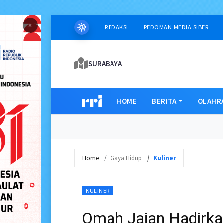
×
REDAKSI
PEDOMAN MEDIA SIBER
SURABAYA
HOME
BERITA
OLAHR
Home
Gaya Hidup
Kuliner
KULINER
Omah Jajan Hadirkan