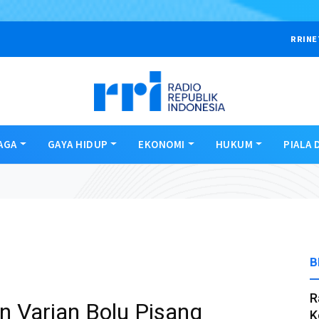
RRINE
AGA
GAYA HIDUP
EKONOMI
HUKUM
PIALA 
B
R
 Varian Bolu Pisang
K