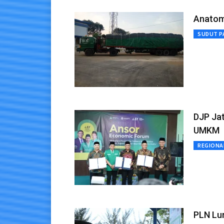
Anatom
SUDUT P
DJP Jat
UMKM
REGIONA
PLN Lu