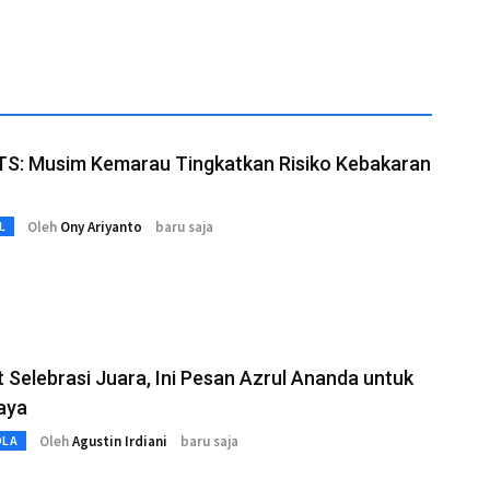
ITS: Musim Kemarau Tingkatkan Risiko Kebakaran
Oleh
Ony Ariyanto
baru saja
L
t Selebrasi Juara, Ini Pesan Azrul Ananda untuk
aya
Oleh
Agustin Irdiani
baru saja
OLA