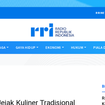
RRINE
AGA
GAYA HIDUP
EKONOMI
HUKUM
PIALA 
B
R
jak Kuliner Tradisional
K