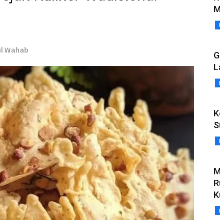
M
ul Wahab
G
L
K
S
M
R
K