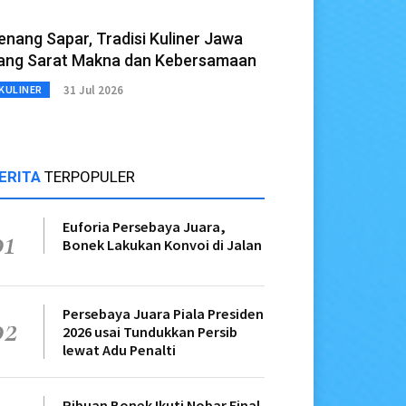
enang Sapar, Tradisi Kuliner Jawa
ang Sarat Makna dan Kebersamaan
31 Jul 2026
KULINER
ERITA
TERPOPULER
Euforia Persebaya Juara,
01
Bonek Lakukan Konvoi di Jalan
Persebaya Juara Piala Presiden
02
2026 usai Tundukkan Persib
lewat Adu Penalti
Ribuan Bonek Ikuti Nobar Final