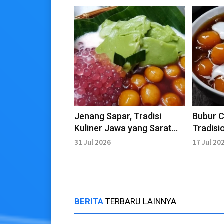
Jenang Sapar, Tradisi
Bubur C
Kuliner Jawa yang Sarat
Tradisi
Makna dan Kebersamaan
Kaya Ci
31 Jul 2026
17 Jul 20
BERITA
TERBARU LAINNYA