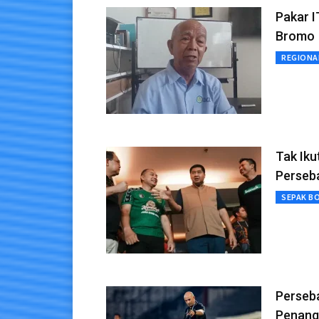
Pakar 
Bromo
REGIONA
Tak Iku
Perseb
SEPAK B
Perseba
Penang