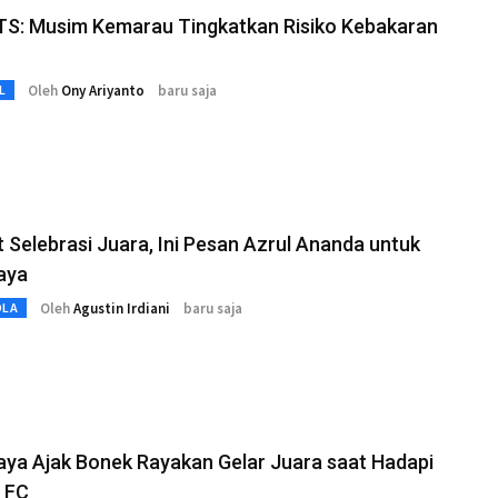
ITS: Musim Kemarau Tingkatkan Risiko Kebakaran
Oleh
Ony Ariyanto
baru saja
L
t Selebrasi Juara, Ini Pesan Azrul Ananda untuk
aya
Oleh
Agustin Irdiani
baru saja
OLA
ya Ajak Bonek Rayakan Gelar Juara saat Hadapi
 FC