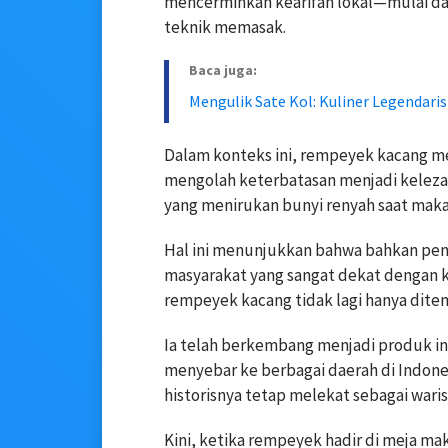
mencerminkan kearifan lokal—mulai da
teknik memasak.
Baca juga:
Mengulik Sate Kol: Kuliner Legendari
Dalam konteks ini, rempeyek kacang me
mengolah keterbatasan menjadi kelezat
yang menirukan bunyi renyah saat maka
Hal ini menunjukkan bahwa bahkan pen
masyarakat yang sangat dekat dengan 
rempeyek kacang tidak lagi hanya dite
Ia telah berkembang menjadi produk in
menyebar ke berbagai daerah di Indones
historisnya tetap melekat sebagai waris
Kini, ketika rempeyek hadir di meja ma