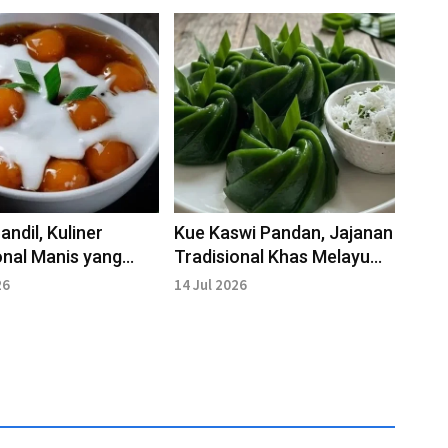
andil, Kuliner
Kue Kaswi Pandan, Jajanan
onal Manis yang
Tradisional Khas Melayu
ta Rasa
yang Kenyal, Lembut dan
26
14 Jul 2026
Harum