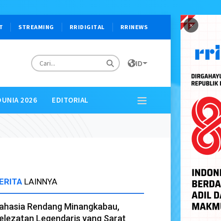
×
T
STREAMING
RRIDIGITAL
RRINEWS
ID
DUNIA 2026
EDITORIAL
ERITA
LAINNYA
ahasia Rendang Minangkabau,
elezatan Legendaris yang Sarat