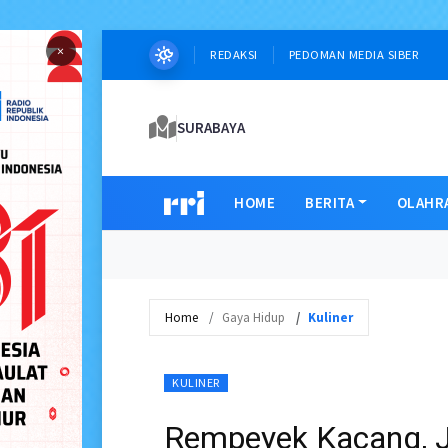
×
REDAKSI
PEDOMAN MEDIA SIBER
SURABAYA
HOME
BERITA
OLAHR
Home
Gaya Hidup
Kuliner
KULINER
Rempeyek Kacang, Je