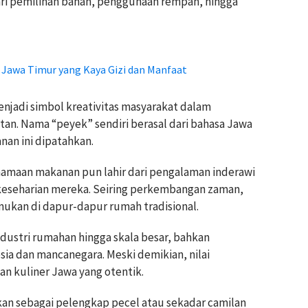
ri pemilihan bahan, penggunaan rempah, hingga
s Jawa Timur yang Kaya Gizi dan Manfaat
njadi simbol kreativitas masyarakat dalam
an. Nama “peyek” sendiri berasal dari bahasa Jawa
nan ini dipatahkan.
amaan makanan pun lahir dari pengalaman inderawi
keseharian mereka. Seiring perkembangan zaman,
mukan di dapur-dapur rumah tradisional.
dustri rumahan hingga skala besar, bahkan
ia dan mancanegara. Meski demikian, nilai
an kuliner Jawa yang otentik.
kan sebagai pelengkap pecel atau sekadar camilan