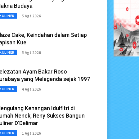
akna Budaya
5 Agt 2026
KULINER
laze Cake, Keindahan dalam Setiap
apisan Kue
5 Agt 2026
KULINER
elezatan Ayam Bakar Roso
urabaya yang Melegenda sejak 1997
4 Agt 2026
KULINER
engulang Kenangan Idulfitri di
umah Nenek, Reny Sukses Bangun
uliner D’Delimar
1 Agt 2026
KULINER