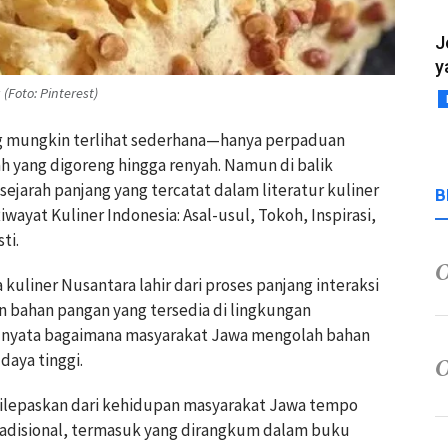
J
y
(Foto: Pinterest)
g mungkin terlihat sederhana—hanya perpaduan
h yang digoreng hingga renyah. Namun di balik
ejarah panjang yang tercatat dalam literatur kuliner
B
wayat Kuliner Indonesia: Asal-usul, Tokoh, Inspirasi,
ti.
kuliner Nusantara lahir dari proses panjang interaksi
an bahan pangan yang tersedia di lingkungan
 nyata bagaimana masyarakat Jawa mengolah bahan
daya tinggi.
dilepaskan dari kehidupan masyarakat Jawa tempo
tradisional, termasuk yang dirangkum dalam buku