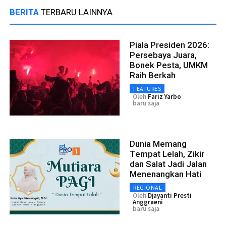
BERITA
TERBARU LAINNYA
Piala Presiden 2026:
Persebaya Juara,
Bonek Pesta, UMKM
Raih Berkah
FEATURES
Oleh
Fariz Yarbo
baru saja
Dunia Memang
Tempat Lelah, Zikir
dan Salat Jadi Jalan
Menenangkan Hati
REGIONAL
Oleh
Djayanti Presti
Anggraeni
baru saja