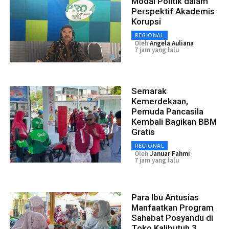
Modal Politik dalam
Perspektif Akademis
Korupsi
REGIONAL
Oleh
Angela Auliana
7 jam yang lalu
Semarak
Kemerdekaan,
Pemuda Pancasila
Kembali Bagikan BBM
Gratis
REGIONAL
Oleh
Januar Fahmi
7 jam yang lalu
Para Ibu Antusias
Manfaatkan Program
Sahabat Posyandu di
Toko Kalibutuh 3