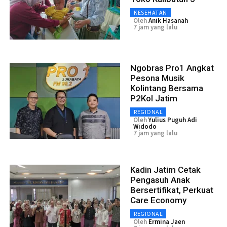
KESEHATAN
Oleh
Anik Hasanah
7 jam yang lalu
Ngobras Pro1 Angkat
Pesona Musik
Kolintang Bersama
P2Kol Jatim
REGIONAL
Oleh
Yulius Puguh Adi
Widodo
7 jam yang lalu
Kadin Jatim Cetak
Pengasuh Anak
Bersertifikat, Perkuat
Care Economy
REGIONAL
Oleh
Ermina Jaen