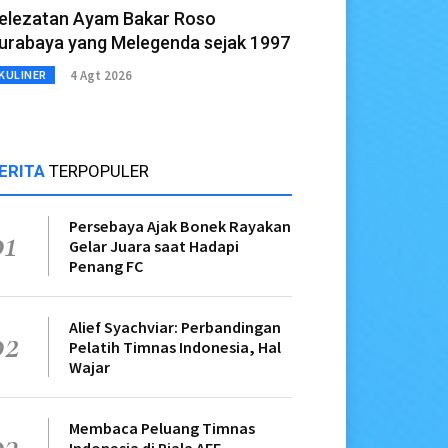
elezatan Ayam Bakar Roso
urabaya yang Melegenda sejak 1997
4 Agt 2026
KULINER
ERITA
TERPOPULER
Persebaya Ajak Bonek Rayakan
01
Gelar Juara saat Hadapi
Penang FC
Alief Syachviar: Perbandingan
02
Pelatih Timnas Indonesia, Hal
Wajar
Membaca Peluang Timnas
03