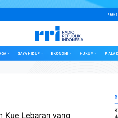
RRINE
AGA
GAYA HIDUP
EKONOMI
HUKUM
PIALA 
B
K
ah Kue Lebaran yang
d