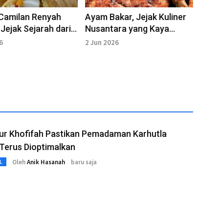
 Camilan Renyah
Ayam Bakar, Jejak Kuliner
Jejak Sejarah dari
Nusantara yang Kaya
e Nusantara
Rempah dan Tradisi
6
2 Jun 2026
ur Khofifah Pastikan Pemadaman Karhutla
Terus Dioptimalkan
Oleh
Anik Hasanah
baru saja
L