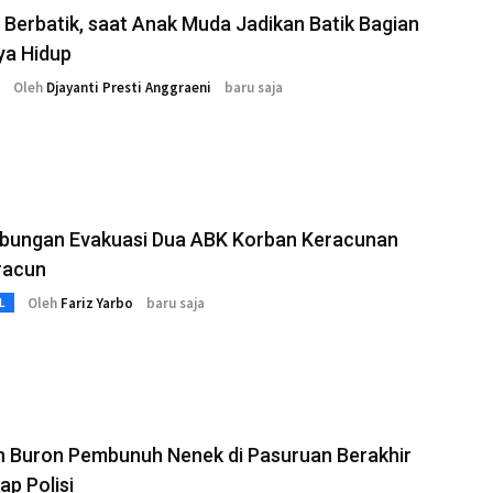
Berbatik, saat Anak Muda Jadikan Batik Bagian
ya Hidup
Oleh
Djayanti Presti Anggraeni
baru saja
bungan Evakuasi Dua ABK Korban Keracunan
racun
Oleh
Fariz Yarbo
baru saja
L
n Buron Pembunuh Nenek di Pasuruan Berakhir
ap Polisi