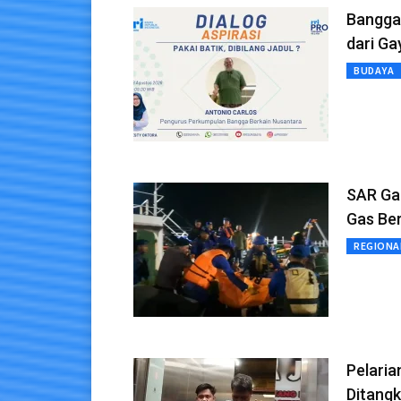
Bangga 
dari Ga
BUDAYA
SAR Ga
Gas Be
REGIONA
Pelaria
Ditangk