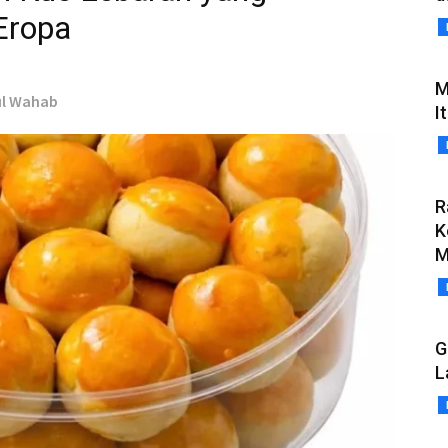
 Eropa
M
ul Wahab
I
R
K
M
G
L