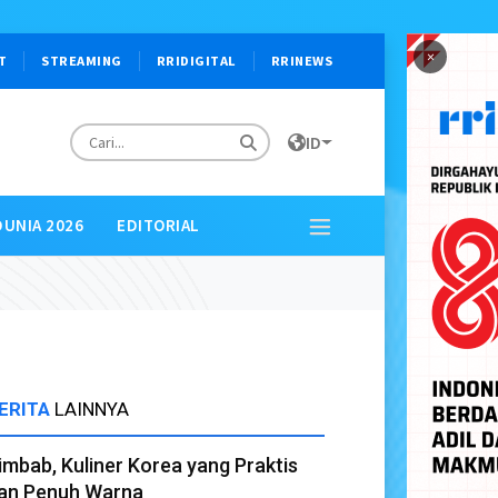
×
T
STREAMING
RRIDIGITAL
RRINEWS
ID
DUNIA 2026
EDITORIAL
ERITA
LAINNYA
imbab, Kuliner Korea yang Praktis
an Penuh Warna