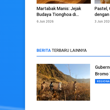
Martabak Manis: Jejak
Pastel,
Budaya Tionghoa di
dengan 
Indonesia
Eropa k
6 Jun 2026
3 Jun 202
BERITA
TERBARU LAINNYA
Gubern
Bromo 
REGIONA