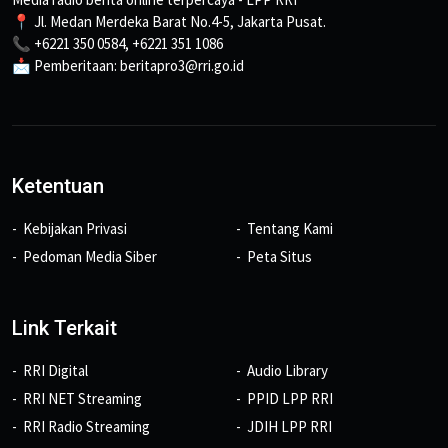
📍 Jl. Medan Merdeka Barat No.4-5, Jakarta Pusat.
📞 +6221 350 0584, +6221 351 1086
📩 Pemberitaan: beritapro3@rri.go.id
Ketentuan
Kebijakan Privasi
Tentang Kami
Pedoman Media Siber
Peta Situs
Link Terkait
RRI Digital
Audio Library
RRI NET Streaming
PPID LPP RRI
RRI Radio Streaming
JDIH LPP RRI