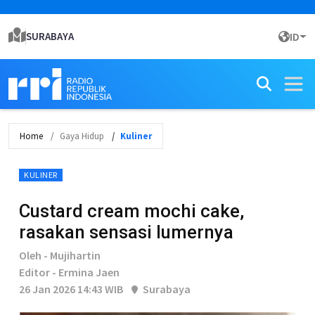
SURABAYA
ID
Home
Gaya Hidup
Kuliner
KULINER
Custard cream mochi cake,
rasakan sensasi lumernya
Oleh - Mujihartin
Editor - Ermina Jaen
26 Jan 2026 14:43 WIB
Surabaya