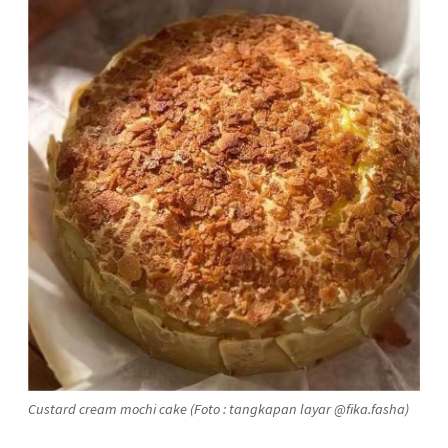
Custard cream mochi cake (Foto : tangkapan layar @fika.fasha)