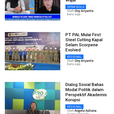
Wajar
SEPAK BOLA
Oleh
Ony Ariyanto
baru saja
PT PAL Mulai First
Steel Cutting Kapal
Selam Scorpene
Evolved
REGIONAL
Oleh
Ony Ariyanto
baru saja
Dialog Sosial Bahas
Modal Politik dalam
Perspektif Akademis
Korupsi
REGIONAL
Oleh
Angela Auliana
2 jam yang lalu