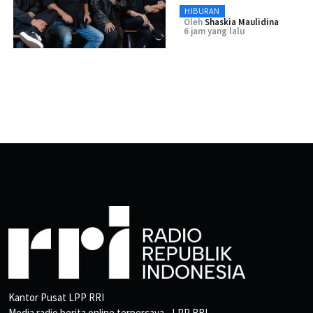
HIBURAN
Oleh
Shaskia Maulidina
6 jam yang lalu
Kantor Pusat LPP RRI
Media radio berita online terpercaya - LPP RRI