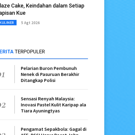
laze Cake, Keindahan dalam Setiap
apisan Kue
5 Agt 2026
KULINER
ERITA
TERPOPULER
Pelarian Buron Pembunuh
01
Nenek di Pasuruan Berakhir
Ditangkap Polisi
Sensasi Renyah Malaysia:
02
Inovasi Pastel Kulit Karipap ala
Tiara Ayuningtyas
Pengamat Sepakbola: Gagal di
03