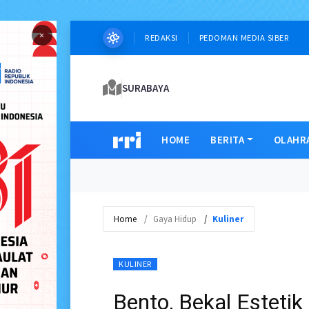
×
REDAKSI
PEDOMAN MEDIA SIBER
SURABAYA
HOME
BERITA
OLAHR
Home
Gaya Hidup
Kuliner
KULINER
Bento, Bekal Esteti