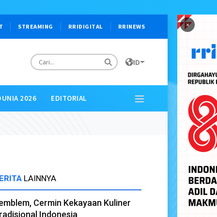
×
T
STREAMING
RRIDIGITAL
RRINEWS
ID
DUNIA 2026
EDITORIAL
ERITA
LAINNYA
emblem, Cermin Kekayaan Kuliner
radisional Indonesia