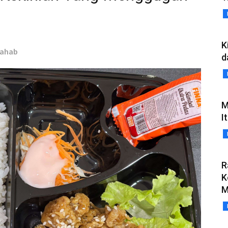
K
Wahab
d
M
I
R
K
M