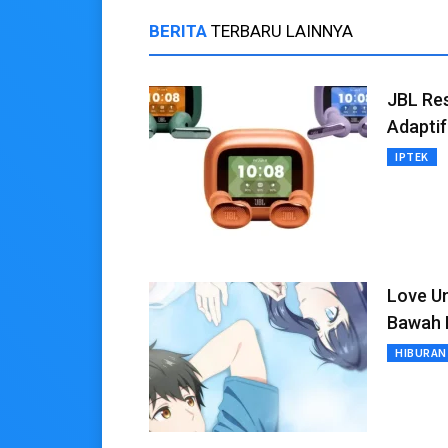
BERITA
TERBARU LAINNYA
JBL Re
Adaptif
IPTEK
Love Un
Bawah 
HIBURAN