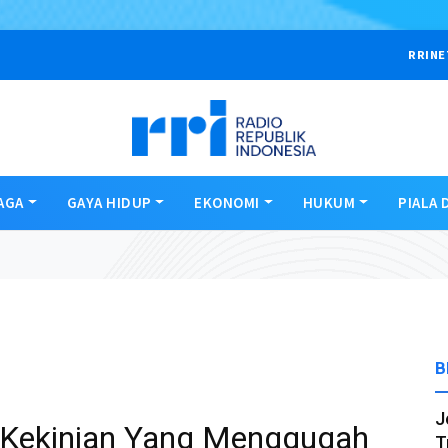
RRINE
AGA
GAYA HIDUP
EKONOMI
HUKUM
PIALA 
B
J
k Kekinian Yang Menggugah
T