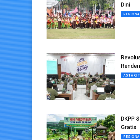
Dini
REGIONA
Revolus
Rendem
ASTA CI
DKPP S
Gratis
REGIONA