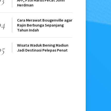
AFF, PSSI Harus Pecat John
Herdman
Cara Merawat Bougenville agar
04
Rajin Berbunga Sepanjang
Tahun Indah
Wisata Waduk Bening Madiun
05
Jadi Destinasi Pelepas Penat