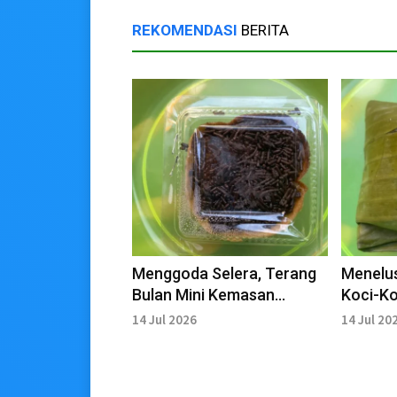
REKOMENDASI
BERITA
Menggoda Selera, Terang
Menelus
Bulan Mini Kemasan
Koci-Ko
Praktis Jadi Primadona
Tradisi
14 Jul 2026
14 Jul 20
Pisang