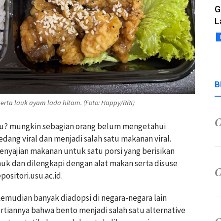
G
L
B
serta lauk ayam lada hitam. (Foto: Happy/RRI)
 itu? mungkin sebagian orang belum mengetahui
edang viral dan menjadi salah satu makanan viral.
penyajian makanan untuk satu porsi yang berisikan
 lauk dan dilengkapi dengan alat makan serta disuse
ositori.usu.ac.id.
 kemudian banyak diadopsi di negara-negara lain
rtiannya bahwa bento menjadi salah satu alternative