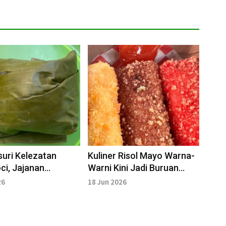
uri Kelezatan
Kuliner Risol Mayo Warna-
ci, Jajanan
Warni Kini Jadi Buruan
onal Berbalut Daun
Baru Warga Surabaya
26
18 Jun 2026