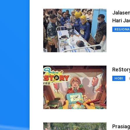
Jalase
Hari Ja
REGIONA
ReStory
HOBI
Prasiag