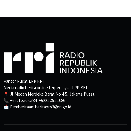
Kantor Pusat LPP RRI
Media radio berita online terpercaya - LPP RRI
📍 Jl. Medan Merdeka Barat No.4-5, Jakarta Pusat.
📞 +6221 350 0584, +6221 351 1086
📩 Pemberitaan: beritapro3@rri.go.id