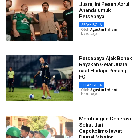
Juara, Ini Pesan Azrul
Ananda untuk
Persebaya
SEPAK BOLA
Oleh
Agustin Irdiani
baru saja
Persebaya Ajak Bonek
Rayakan Gelar Juara
saat Hadapi Penang
FC
SEPAK BOLA
Oleh
Agustin Irdiani
baru saja
Membangun Generasi
Sehat dari
Cepokolimo lewat
Dental Mission